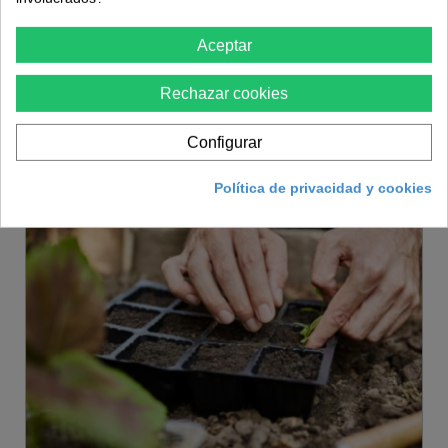
Aceptar
Cómo cambiar las escobillas del
Rechazar cookies
taladro
Publicado el : 17/03/2023 13:33:20 | categorías :
Bricolaje
,
Configurar
Herramientas de bricolaje
Política de privacidad y cookies