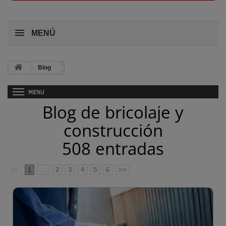
MENÚ
Blog
Blog de bricolaje y
construcción
508 entradas
<<
1
...
2
3
4
5
6
>>