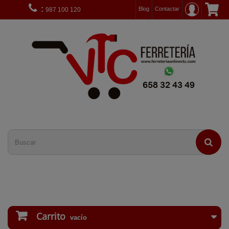
:
Blog
Contactar
987 100 120
Carrito
vacío