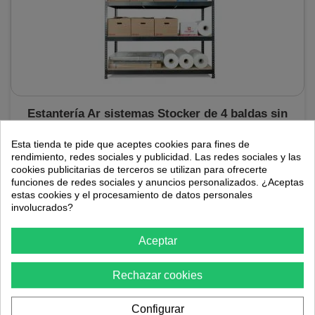
Estantería Ar sistemas Stocker de 4 baldas sin
tornillos 200 x 200 x 70
Esta tienda te pide que aceptes cookies para fines de
rendimiento, redes sociales y publicidad. Las redes sociales y las
Estantería Ar sistemas Stocker profesional compuesta por 4
cookies publicitarias de terceros se utilizan para ofrecerte
baldas cuyo montaje se realiza sin tornillos. Las medidas de cada
balda son: 200 x 200...
funciones de redes sociales y anuncios personalizados. ¿Aceptas
estas cookies y el procesamiento de datos personales
involucrados?
279,79 €
En stock
Aceptar
Rechazar cookies
AÑADIR AL CARRITO
Configurar