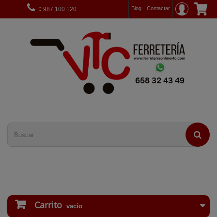
:
Blog
Contactar
987 100 120
Carrito
vacío