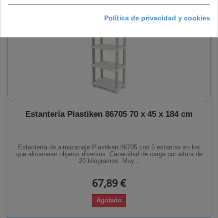
Política de privacidad y cookies
Estantería Plastiken 86705 70 x 45 x 184 cm
Estantería de almacenaje Plastiken 86705 con 5 estantes en los
que almacenar objetos diversos. Capacidad de carga por altura de
20 kilogramos. Muy...
67,89 €
Agotado