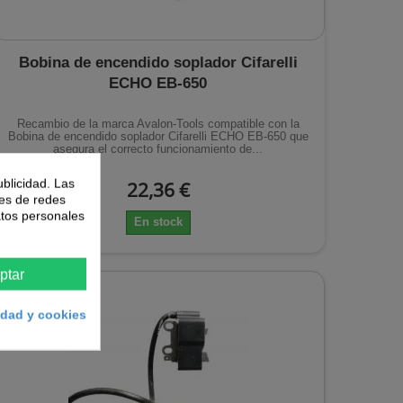
Bobina de encendido soplador Cifarelli
ECHO EB-650
Recambio de la marca Avalon-Tools compatible con la
Bobina de encendido soplador Cifarelli ECHO EB-650 que
asegura el correcto funcionamiento de...
ublicidad. Las
22,36 €
nes de redes
atos personales
En stock
ptar
cidad y cookies