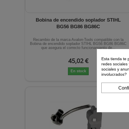
Bobina de encendido soplador STIHL
BG56 BG86 BG86C
Recambio de la marca Avalon-Tools compatible con la
Bobina de encendido soplador STIHL BG56 BG86 BG86C
que asegura el correcto funcionamiento de...
Esta tienda te 
45,02 €
redes sociales 
sociales y anu
En stock
involucrados?
Conf