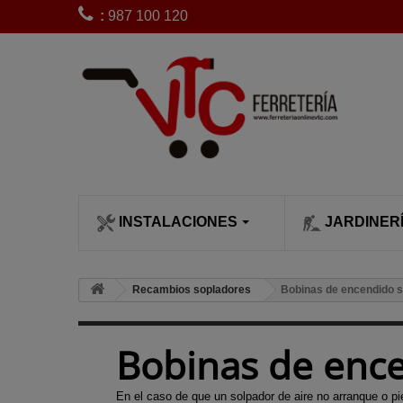
:
987 100 120
INSTALACIONES
JARDINER
CLIMATIZACI
SIEGA Y POD
Bobinas de 
Recambios sopladores
Bobinas de encendido 
desbrozadora
Calefactores
Cortacésped
Bujías desb
Calentadore
Cortasetos
Bobinas de enc
Carburadore
Chimeneas c
Desbrozado
desbrozadora
leña
Escarificado
En el caso de que un solpador de aire no arranque o pi