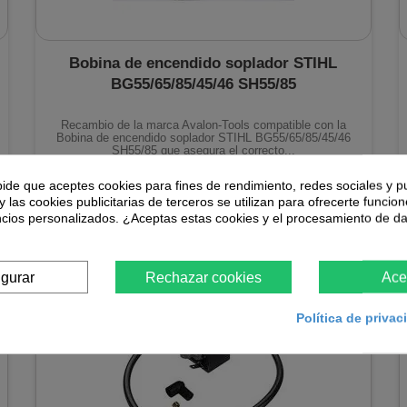
Bobina de encendido soplador STIHL
BG55/65/85/45/46 SH55/85
Recambio de la marca Avalon-Tools compatible con la
Bobina de encendido soplador STIHL BG55/65/85/45/46
SH55/85 que asegura el correcto...
pide que aceptes cookies para fines de rendimiento, redes sociales y p
45,02 €
y las cookies publicitarias de terceros se utilizan para ofrecerte funcio
ncios personalizados. ¿Aceptas estas cookies y el procesamiento de d
En stock
igurar
Rechazar cookies
Ace
Política de priva