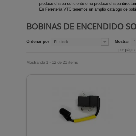
Ejes de Tran
produce chispa suficiente o no produce chispa directa
Chimeneas d
Motocultore
En Ferretería VTC tenemos un amplio catálogo de bobi
Desbrozadora
Chimeneas d
Recortabord
Escapes des
BOBINAS DE ENCENDIDO S
Chimeneas de
Sopladores
Trinquetes d
Chimeneas i
Tijeras cesp
desbrozadora
Ordenar por
Mostrar
de gas
Tijeras de p
En stock
1
por págin
Estufas de ex
Estufas de l
Mostrando 1 - 12 de 21 items
Estufas para
Radiadores
Rejillas de c
Termos de a