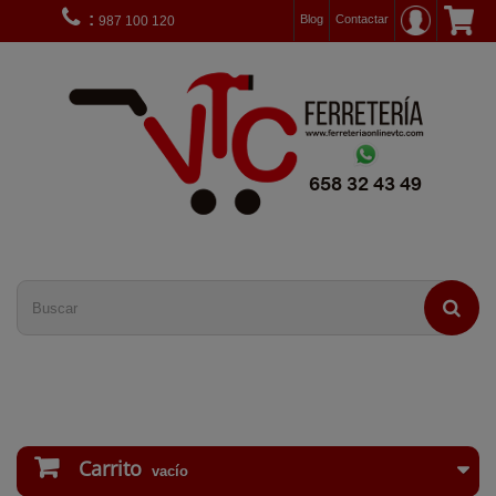
:
Blog
Contactar
987 100 120
Carrito
vacío