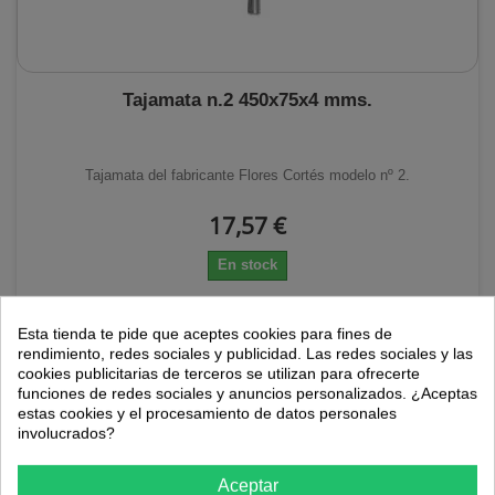
Tajamata n.2 450x75x4 mms.
Tajamata del fabricante Flores Cortés modelo nº 2.
17,57 €
En stock
AÑADIR AL CARRITO
Esta tienda te pide que aceptes cookies para fines de
rendimiento, redes sociales y publicidad. Las redes sociales y las
cookies publicitarias de terceros se utilizan para ofrecerte
funciones de redes sociales y anuncios personalizados. ¿Aceptas
estas cookies y el procesamiento de datos personales
involucrados?
Aceptar