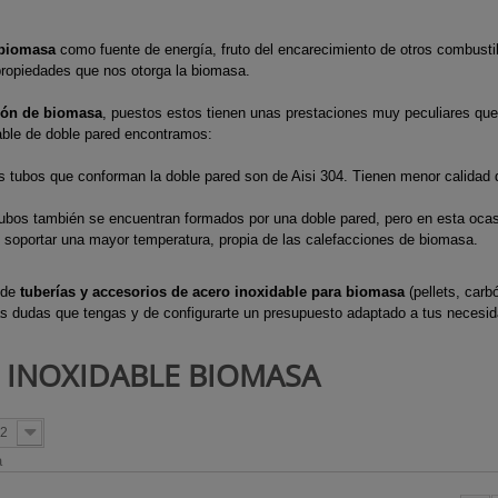
Pulverizadores a batería
smisión
desbrozadoras
desbrozado
e agua
s
Tubería aislada de acero
Tubería ace
Pulverizadores
Mandos aceleración
Pistones 
biomasa
como fuente de energía, fruto del encarecimiento de otros combusti
e Bioetanol
es
inoxidable para
pellet Classi
propiedades que nos otorga la biomasa.
motorizados
brozadoras
desbrozadoras
desbrozado
 pellet
condensación
Tubería de
e arranque
Protectores térmicos
Protectore
ción de biomasa
, puestos estos tienen unas prestaciones muy peculiares qu
nsertables
ed
Tubería aislada de cobre
inoxidable
able de doble pared encontramos:
s
desbrozadoras
desbrozado
oda
Biomasa
Tubería de
tubos que conforman la doble pared son de Aisi 304. Tienen menor calidad qu
Tornillos embrague
Segmento
terior
Tubería aislada de cobre
vitrificado 
desbrozadoras
desbrozado
bos también se encuentran formados por una doble pared, pero en esta ocasión
eña
para condensación
e soportar una mayor temperatura, propia de las calefacciones de biomasa.
fina
Tubería aislada inox-
galva para cocinas
 de
tuberías y accesorios de acero inoxidable para biomasa
(pellets, car
as dudas que tengas y de configurarte un presupuesto adaptado a tus necesi
alefacción
industriales
gua
Tubería aislada para
O INOXIDABLE BIOMASA
pellets
2
a