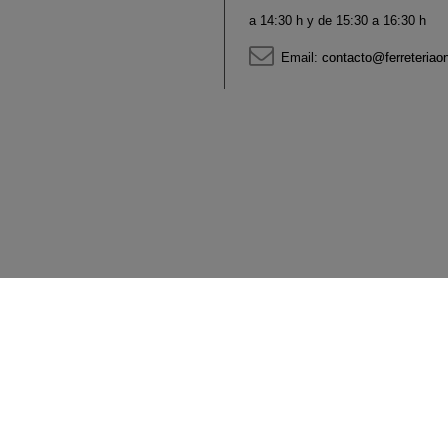
a 14:30 h y de 15:30 a 16:30 h
Email:
contacto@ferreteriao