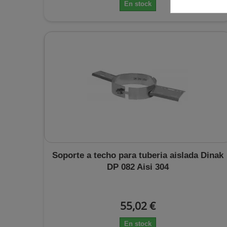
En stock
Soporte a techo para tuberia aislada Dinak
DP 082 Aisi 304
55,02 €
En stock