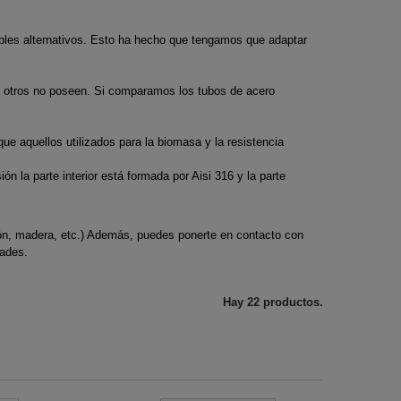
ras
carburadores
ro vitrificado
Encendido de
Hilo de nylon para
de
desbrozadoras
bles alternativos. Esto ha hecho que tengamos que adaptar
c
chimeneas
desbrozadora
ra
Poleas de arranque
 acero
Limpieza de chimeneas
s de corte
desbrozadoras
e otros no poseen. Si comparamos los tubos de acero
Revestimientos de
ras
Rodamientos de
 acero
chimenea
e aquellos utilizados para la biomasa y la resistencia
s
Desbrozadora
negro
ras
Soportes para manillar
 la parte interior está formada por Aisi 316 y la parte
de desbrozadora
Tapones depósito
bón, madera, etc.) Además, puedes ponerte en contacto con
combustible
dades.
desbrozadoras
Hay 22 productos.