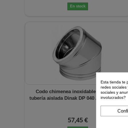
En stock
Esta tienda te 
redes sociales 
Codo chimenea inoxidable 45 grados
sociales y anu
involucrados?
tubería aislada Dinak DP 040 Aisi 316L-304
Conf
57,45 €