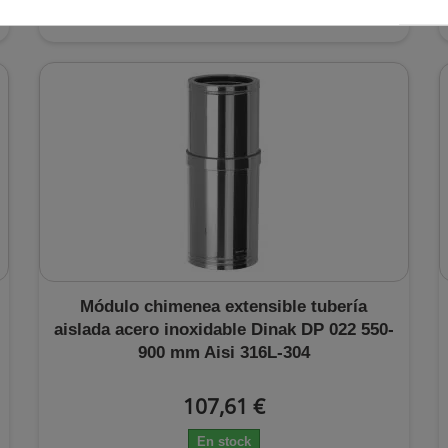
En stock
Módulo chimenea extensible tubería
aislada acero inoxidable Dinak DP 022 550-
900 mm Aisi 316L-304
107,61 €
En stock