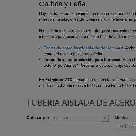
Carbón y Leña
Ejes de Tran
Chimeneas d
Motocultore
Desbrozadora
Hoy en día estamos viviendo un repunte del uso de la
Chimeneas d
Recortabord
nuestras instalaciones de tuberías y chimeneas a las 
Escapes des
Chimeneas de
Sopladores
Trinquetes d
No podemos utilizar cualquier
tubo para una calefac
Chimeneas i
Tijeras cesp
inoxidable para biomasa con los tubos de acero inoxid
desbrozadora
de gas
Tijeras de p
Tubos de acero inoxidable de doble pared
:
Ambos 
Estufas de ex
contra el calor también es inferior.
Tubos de acero inoxidable para biomasa:
Estos tu
Estufas de l
exterior por Aisi 304. Gracias a esto son capaces d
Estufas para
Radiadores
En
Ferretería VTC
contamos con una amplia variedad
nosotros, estaremos encantados de resolverte todas l
Rejillas de c
Termos de a
TUBERIA AISLADA DE ACER
Ordenar por
Mostrar
En stock
1
por págin