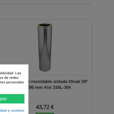
ublicidad. Las
nes de redes
Tubería acero inoxidable aislada Dinak DP
atos personales
025 290 mm Aisi 316L-304
ptar
43,72 €
cidad y cookies