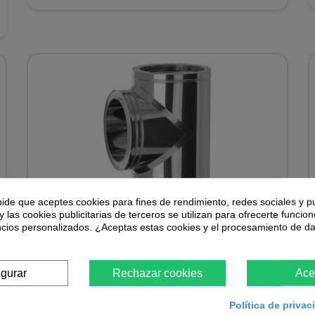
pide que aceptes cookies para fines de rendimiento, redes sociales y p
y las cookies publicitarias de terceros se utilizan para ofrecerte funcio
Te chimenea acero inoxidable tubería
ncios personalizados. ¿Aceptas estas cookies y el procesamiento de d
aislada Dinak DP 031 90° Aisi 316L-304
igurar
Rechazar cookies
Ace
100,13 €
Política de priva