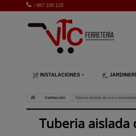
:
987 100 120
INSTALACIONES
JARDINER
CLIMATIZACI
SIEGA Y POD
Bobinas de 
Calefacción
Tuberia aislada de acero inoxidab
desbrozadora
Calefactores
Cortacésped
Bujías desb
Calentadore
Cortasetos
Tuberia aislada
Carburadore
Chimeneas c
Desbrozado
desbrozadora
leña
Escarificado