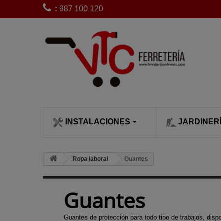
:
987 100 120
INSTALACIONES
JARDINER
CLIMATIZACI
SIEGA Y POD
Bobinas de 
Ropa laboral
Guantes
desbrozadora
Calefactores
Cortacésped
Bujías desb
Calentadore
Cortasetos
Guantes
Carburadore
Chimeneas c
Desbrozado
desbrozadora
leña
Escarificado
Guantes de protección para todo tipo de trabajos, disp