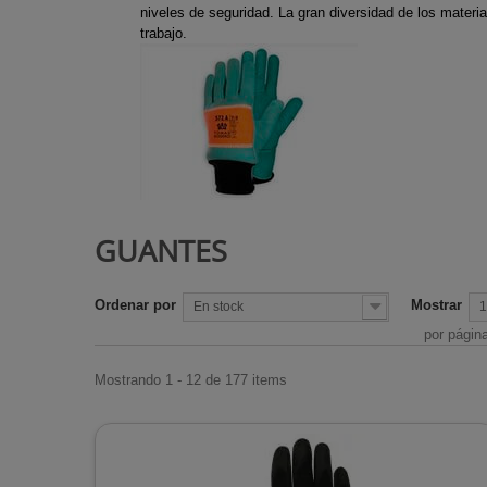
Ejes de Tran
niveles de seguridad. La gran diversidad de los materi
Chimeneas d
Motocultore
trabajo.
Desbrozadora
Chimeneas d
Recortabord
Escapes des
Chimeneas de
Sopladores
Trinquetes d
Chimeneas i
Tijeras cesp
desbrozadora
de gas
Tijeras de p
Estufas de ex
Estufas de l
GUANTES
Estufas para
Radiadores
Ordenar por
Mostrar
En stock
1
Rejillas de c
por págin
Termos de a
Mostrando 1 - 12 de 177 items