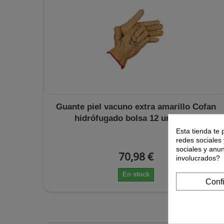
Guante piel vacuno extra amarillo Cofan
hidrófugado bolsa 12 unidades
Esta tienda te 
redes sociales 
sociales y anu
70,98 €
involucrados?
En stock
Conf