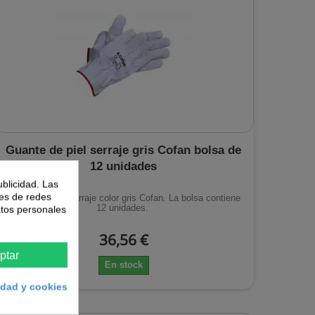
Guante de piel serraje gris Cofan bolsa de
12 unidades
ublicidad. Las
nes de redes
Guante de piel serraje color gris Cofan. La bolsa contiene
12 unidades.
atos personales
36,56 €
ptar
En stock
cidad y cookies