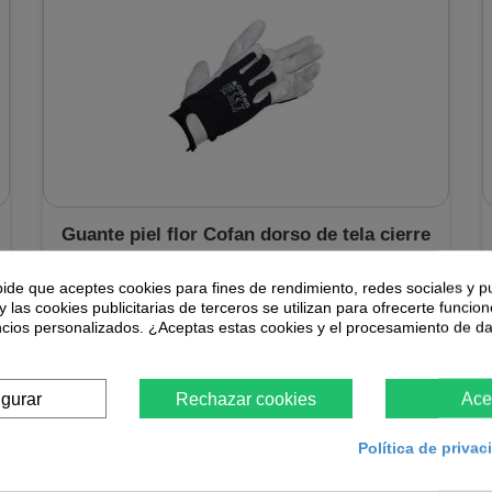
Guante piel flor Cofan dorso de tela cierre
velcro bolsa 12 unidades
pide que aceptes cookies para fines de rendimiento, redes sociales y p
y las cookies publicitarias de terceros se utilizan para ofrecerte funcio
Guante de piel flor de vacuno Cofan es ideal para trabajos
mecánicos. El pulgar es redondo, además contiene en
ncios personalizados. ¿Aceptas estas cookies y el procesamiento de d
cada uno de ellos un protege-uñas en...
45,68 €
igurar
Rechazar cookies
Ace
En stock
Política de priva