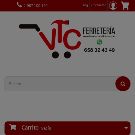
:
Blog
Contactar
987 100 120
Carrito
vacío