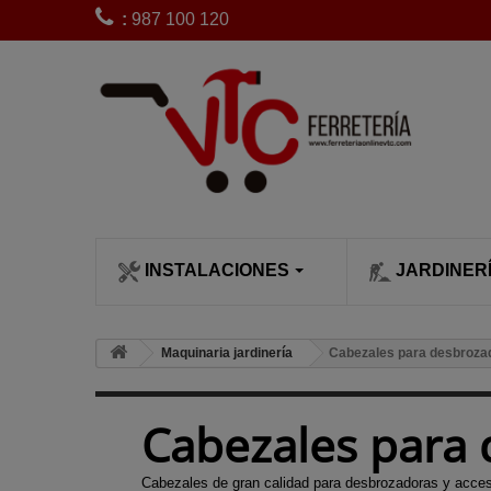
:
987 100 120
INSTALACIONES
JARDINER
CLIMATIZACI
SIEGA Y POD
Bobinas de 
Maquinaria jardinería
Cabezales para desbroza
desbrozadora
Calefactores
Cortacésped
Bujías desb
Calentadore
Cortasetos
Cabezales para
Carburadore
Chimeneas c
Desbrozado
desbrozadora
leña
Escarificado
Cabezales de gran calidad para desbrozadoras y acceso