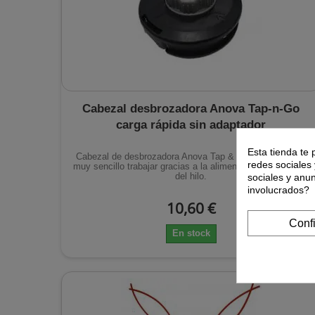
Cabezal desbrozadora Anova Tap-n-Go
carga rápida sin adaptador
Esta tienda te 
Cabezal de desbrozadora Anova Tap & Go con el que es
redes sociales 
muy sencillo trabajar gracias a la alimentación automática
del hilo.
sociales y anu
involucrados?
10,60 €
Conf
En stock