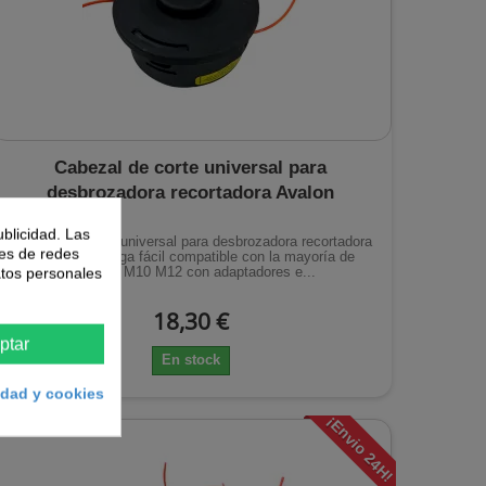
Cabezal de corte universal para
desbrozadora recortadora Avalon
ublicidad. Las
Cabezal de corte universal para desbrozadora recortadora
nes de redes
profesional carga fácil compatible con la mayoría de
modelos M10 M12 con adaptadores e...
atos personales
18,30 €
ptar
En stock
cidad y cookies
¡Envio 24H!