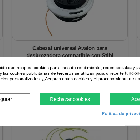
Cabezal universal Avalon para
desbrozadora compatible con Stihl
pide que aceptes cookies para fines de rendimiento, redes sociales y p
Cabezal de nylon universal Avalon para desbrozadora
y las cookies publicitarias de terceros se utilizan para ofrecerte funcio
diseñado para modelos Stihl FS. Sistema de recarga fácil
con compatibilidad con la mayoría de...
ncios personalizados. ¿Aceptas estas cookies y el procesamiento de d
18,65 €
igurar
Rechazar cookies
Ace
En stock
Política de priva