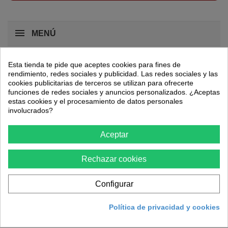
MENÚ
Esta tienda te pide que aceptes cookies para fines de
Ropa laboral
Pantalones de trabajo
rendimiento, redes sociales y publicidad. Las redes sociales y las
cookies publicitarias de terceros se utilizan para ofrecerte
funciones de redes sociales y anuncios personalizados. ¿Aceptas
PANTALONES DE TRABAJO
estas cookies y el procesamiento de datos personales
involucrados?
No hay productos en esta categoría.
Aceptar
Rechazar cookies
Configurar
Boletín
Política de privacidad y cookies