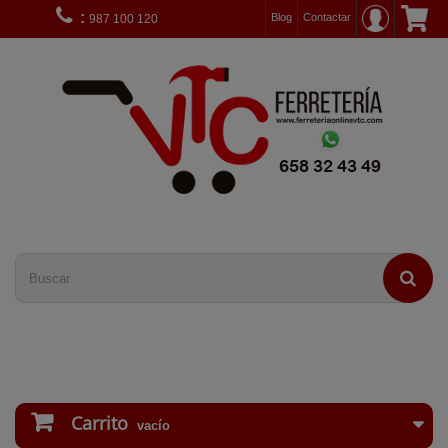
:
Blog
Contactar
987 100 120
Carrito
vacío