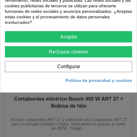
rendimiento, redes sociales y publicidad. Las redes sociales y las
cookies publicitarias de terceros se utilizan para ofrecerte
funciones de redes sociales y anuncios personalizados. ¿Aceptas
AÑADIR AL CARRITO
estas cookies y el procesamiento de datos personales
involucrados?
Aceptar
Rechazar cookies
Configurar
Política de privacidad y cookies
Cortabordes eléctrico Bosch 450 W ART 27 +
Bobina de hilo
Incluye: cortabordes ART 27 y bobina de hilo Cortabordes ART 27
para un césped cuidado y limpio. Gran potencia gracias al motor
de 450W. Trabajo...