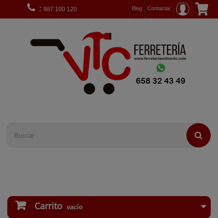
:
Blog
Contactar
987 100 120
Carrito
vacío