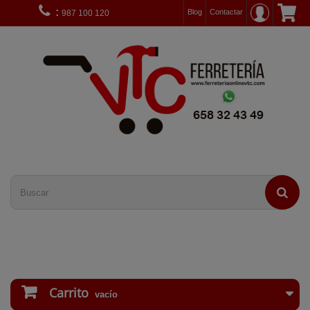
:
Blog
Contactar
987 100 120
Carrito
vacío