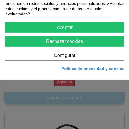
funciones de redes sociales y anuncios personalizados. ¿Aceptas
estas cookies y el procesamiento de datos personales
involucrados?
Aceptar
Bobina de encendido pulverizador Solo 423 425
Rechazar cookies
La Bobina de encendido pulverizador Solo 423 425 es un recambio
de consumo común cuando nuestro pulverizador tiene muchas
Configurar
horas de uso.
Política de privacidad y cookies
26,57 €
Agotado
AÑADIR AL CARRITO