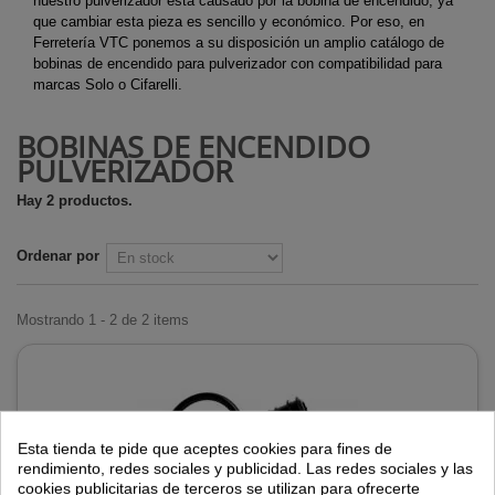
nuestro pulverizador está causado por la bobina de encendido, ya
que cambiar esta pieza es sencillo y económico. Por eso, en
Ferretería VTC ponemos a su disposición un amplio catálogo de
bobinas de encendido para pulverizador con compatibilidad para
marcas Solo o Cifarelli.
BOBINAS DE ENCENDIDO
PULVERIZADOR
Hay 2 productos.
Ordenar por
Mostrando 1 - 2 de 2 items
Esta tienda te pide que aceptes cookies para fines de
rendimiento, redes sociales y publicidad. Las redes sociales y las
cookies publicitarias de terceros se utilizan para ofrecerte