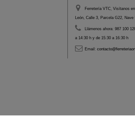
Ferretería VTC, Visítanos en
León, Calle 3, Parcela G22, Nave 9
Llámenos ahora:
987 100 120
a 14:30 h y de 15:30 a 16:30 h
Email:
contacto@ferreteriao