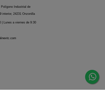
 Polígono Industrial de
 interior, 24231 Onzonilla
 | Lunes a viernes de 9:30
nlinevtc.com