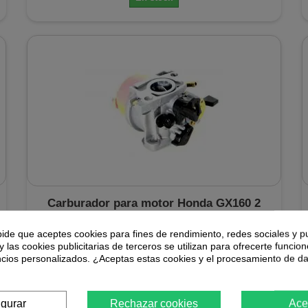
Carburador para motor Honda GX160 2
pide que aceptes cookies para fines de rendimiento, redes sociales y p
y las cookies publicitarias de terceros se utilizan para ofrecerte funcio
El Carburador para motor Honda GX160 2 distribuido por
ncios personalizados. ¿Aceptas estas cookies y el procesamiento de d
Avalon Tools es un producto totalmente compatible como
recambios para nuestro motor.
16,94 €
igurar
Rechazar cookies
Ace