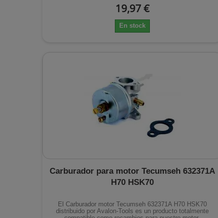
19,97 €
En stock
Carburador para motor Tecumseh 632371A
H70 HSK70
El Carburador motor Tecumseh 632371A H70 HSK70
distribuido por Avalon-Tools es un producto totalmente
compatible como recambios para nuestro motor.