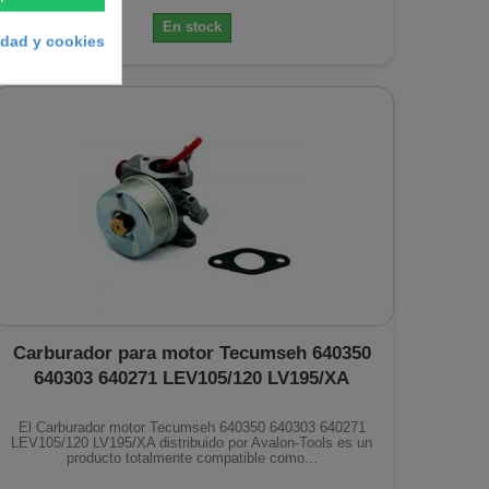
En stock
cidad y cookies
Carburador para motor Tecumseh 640350
640303 640271 LEV105/120 LV195/XA
El Carburador motor Tecumseh 640350 640303 640271
LEV105/120 LV195/XA distribuido por Avalon-Tools es un
producto totalmente compatible como...