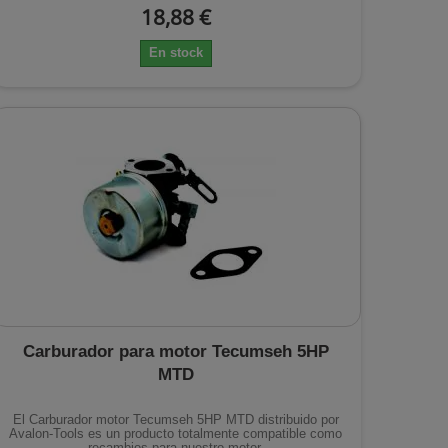
18,88 €
En stock
Carburador para motor Tecumseh 5HP
MTD
El Carburador motor Tecumseh 5HP MTD distribuido por
Avalon-Tools es un producto totalmente compatible como
recambios para nuestro motor.