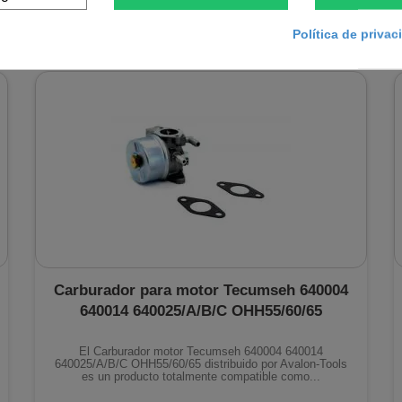
En stock
Política de priva
Carburador para motor Tecumseh 640004
640014 640025/A/B/C OHH55/60/65
El Carburador motor Tecumseh 640004 640014
640025/A/B/C OHH55/60/65 distribuido por Avalon-Tools
es un producto totalmente compatible como...