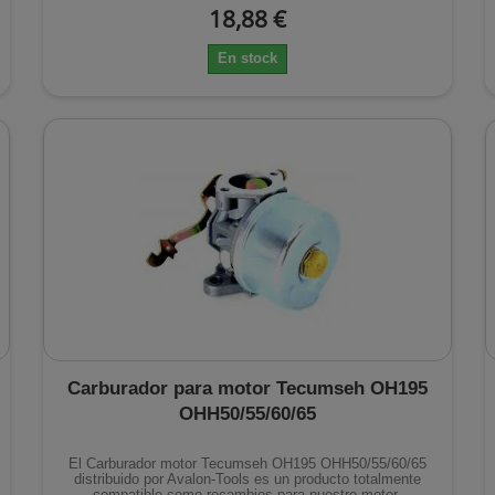
18,88 €
En stock
Carburador para motor Tecumseh OH195
OHH50/55/60/65
El Carburador motor Tecumseh OH195 OHH50/55/60/65
distribuido por Avalon-Tools es un producto totalmente
compatible como recambios para nuestro motor.