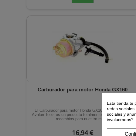
Carburador para motor Honda GX160
Esta tienda te 
redes sociales 
El Carburador para motor Honda GX160 distribuido por
sociales y anu
Avalon Tools es un producto totalmente compatible como
recambios para nuestro motor.
involucrados?
16,94 €
Conf