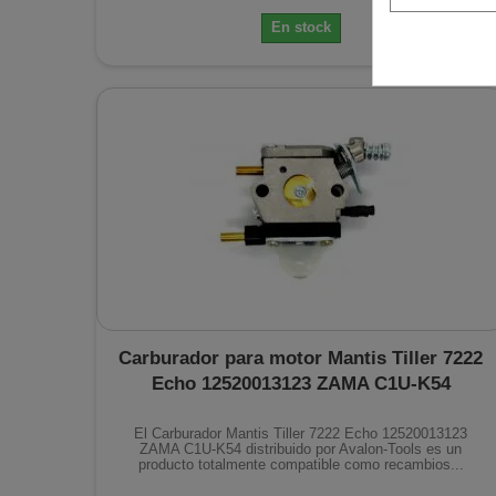
En stock
Carburador para motor Mantis Tiller 7222
Echo 12520013123 ZAMA C1U-K54
El Carburador Mantis Tiller 7222 Echo 12520013123
ZAMA C1U-K54 distribuido por Avalon-Tools es un
producto totalmente compatible como recambios...