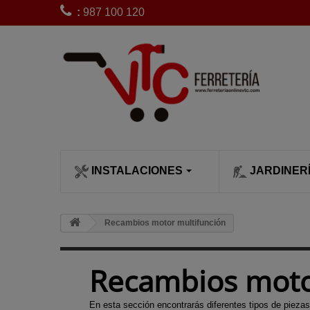
:
987 100 120
INSTALACIONES
JARDINER
CLIMATIZACI
SIEGA Y POD
Bobinas de 
Recambios motor multifunción
desbrozadora
Calefactores
Cortacésped
Bujías desb
Calentadore
Cortasetos
Recambios moto
Carburadore
Chimeneas c
Desbrozado
desbrozadora
leña
Escarificado
En esta sección encontrarás diferentes tipos de pieza