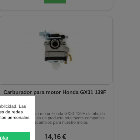
Carburador para motor Honda GX31 139F
ublicidad. Las
nes de redes
El Carburador para motor Honda GX31 139F distribuido
atos personales
por Avalon-Tools es un producto totalmente compatible
como recambios para nuestro motor.
14,16 €
ptar