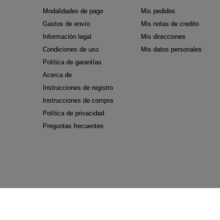
Modalidades de pago
Mis pedidos
Gastos de envío
Mis notas de credito
Información legal
Mis direcciones
Condiciones de uso
Mis datos personales
Política de garantías
Acerca de
Instrucciones de registro
Instrucciones de compra
Política de privacidad
Preguntas frecuentes