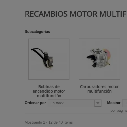
Ejes de Tran
Chimeneas d
Motocultore
RECAMBIOS MOTOR MULTI
Desbrozadora
Chimeneas d
Recortabord
Escapes des
Chimeneas de
Sopladores
Trinquetes d
Chimeneas i
Tijeras cesp
Subcategorías
desbrozadora
de gas
Tijeras de p
Estufas de ex
Estufas de l
Estufas para
Radiadores
Rejillas de c
Bobinas de
Carburadores motor
Termos de a
encendido motor
multifunción
multifunción
Ordenar por
Mostrar
En stock
1
por págin
Mostrando 1 - 12 de 40 items