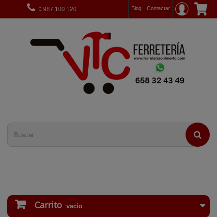
:
Blog
Contactar
987 100 120
Carrito
vacío