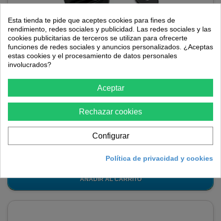
Esta tienda te pide que aceptes cookies para fines de
rendimiento, redes sociales y publicidad. Las redes sociales y las
cookies publicitarias de terceros se utilizan para ofrecerte
funciones de redes sociales y anuncios personalizados. ¿Aceptas
estas cookies y el procesamiento de datos personales
Tapón depósito combustible para desbrozadora
involucrados?
Stihl FS120/200/250/450/55
Aceptar
El Tapón depósito combustible para desbrozadora Stihl
FS120/200/250/450/55 distribuido por Avalon-tools es un producto
Rechazar cookies
totalmente compatible como...
4,84 €
Configurar
En stock
Política de privacidad y cookies
AÑADIR AL CARRITO