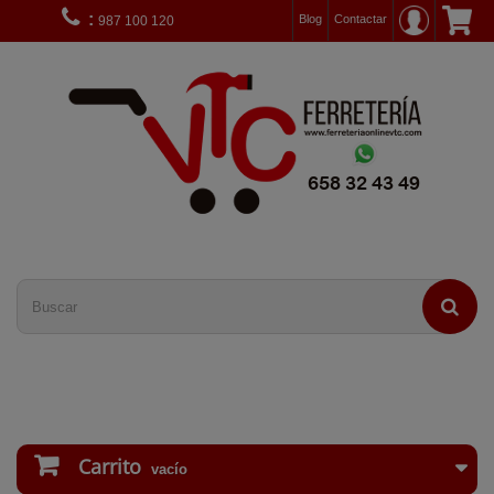
:
Blog
Contactar
987 100 120
Carrito
vacío