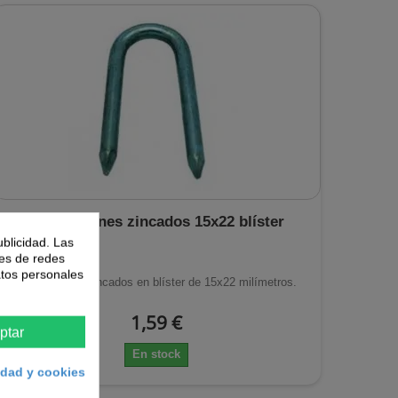
Grampillones zincados 15x22 blíster
ublicidad. Las
nes de redes
atos personales
Grampillones zincados en blíster de 15x22 milímetros.
1,59 €
ptar
En stock
cidad y cookies