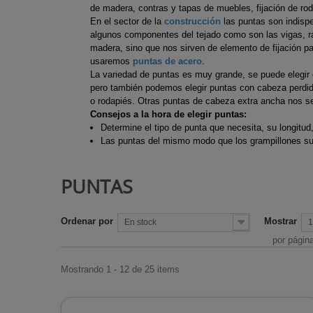
Ejes de Tran
de madera, contras y tapas de muebles, fijación de rod
Chimeneas d
Motocultore
En el sector de la
construcción
las puntas son indisp
Desbrozadora
Chimeneas d
Recortabord
algunos componentes del tejado como son las vigas, r
madera, sino que nos sirven de elemento de fijación p
Escapes des
Chimeneas de
Sopladores
usaremos
puntas de acero
.
Trinquetes d
La variedad de puntas es muy grande, se puede elegir 
Chimeneas i
Tijeras cesp
pero también podemos elegir puntas con cabeza perdi
desbrozadora
de gas
Tijeras de p
o rodapiés. Otras puntas de cabeza extra ancha nos ser
Consejos a la hora de elegir puntas:
Estufas de ex
Determine el tipo de punta que necesita, su longitud,
Estufas de l
Las puntas del mismo modo que los grampillones suel
Estufas para
PUNTAS
Radiadores
Rejillas de c
Ordenar por
Mostrar
Termos de a
En stock
1
por págin
Mostrando 1 - 12 de 25 items