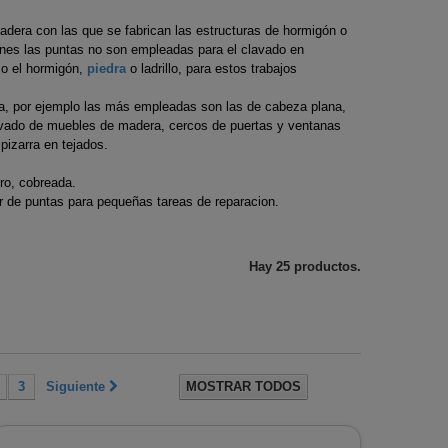
ras
carburadores
ro vitrificado
Encendido de
Hilo de nylon para
madera con las que se fabrican las estructuras de hormigón o
de
desbrozadoras
c
chimeneas
desbrozadora
nes las puntas no son empleadas para el clavado en
mo el hormigón,
piedra
o ladrillo, para estos trabajos
ra
Poleas de arranque
 acero
Limpieza de chimeneas
s de corte
desbrozadoras
eza, por ejemplo las más empleadas son las de cabeza plana,
Revestimientos de
avado de muebles de madera, cercos de puertas y ventanas
ras
Rodamientos de
 acero
chimenea
pizarra en tejados.
s
Desbrozadora
negro
ero, cobreada.
ras
Soportes para manillar
r de puntas para pequeñas tareas de reparacion.
de desbrozadora
Tapones depósito
Hay 25 productos.
combustible
desbrozadoras
3
Siguiente
MOSTRAR TODOS