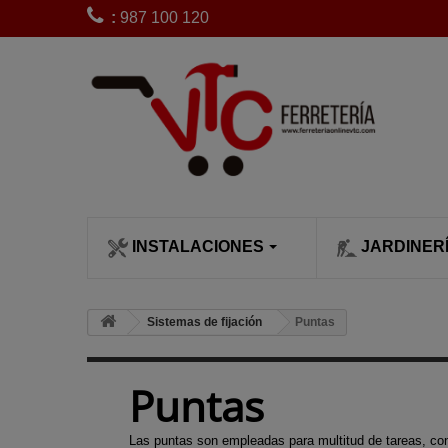
:
987 100 120
INSTALACIONES
JARDINER
CLIMATIZACI
SIEGA Y POD
Bobinas de 
Sistemas de fijación
Puntas
desbrozadora
Calefactores
Cortacésped
Bujías desb
Calentadore
Cortasetos
Puntas
Carburadore
Chimeneas c
Desbrozado
desbrozadora
leña
Escarificado
Las puntas son empleadas para multitud de tareas, co