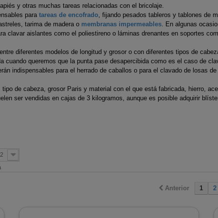
Pulverizadores a batería
smisión
desbrozadoras
desbrozado
apiés y otras muchas tareas relacionadas con el bricolaje.
e agua
s
Tubería aislada de acero
Tubería ace
ensables para
tareas de encofrado
, fijando pesados tableros y tablones de 
Pulverizadores
Mandos aceleración
Pistones 
e Bioetanol
es
inoxidable para
pellet Classi
astreles, tarima de madera o
membranas impermeables
. En algunas ocasio
motorizados
ara clavar aislantes como el poliestireno o láminas drenantes en soportes co
brozadoras
desbrozadoras
desbrozado
 pellet
condensación
Tubería de
e arranque
Protectores térmicos
Protectore
entre diferentes modelos de longitud y grosor o con diferentes tipos de cab
nsertables
ed
Tubería aislada de cobre
inoxidable
da cuando queremos que la punta pase desapercibida como es el caso de cl
s
desbrozadoras
desbrozado
oda
Biomasa
Tubería de
án indispensables para el herrado de caballos o para el clavado de losas de 
Tornillos embrague
Segmento
terior
Tubería aislada de cobre
vitrificado 
 tipo de cabeza, grosor Paris y material con el que está fabricada, hierro, ac
desbrozadoras
desbrozado
eña
para condensación
en ser vendidas en cajas de 3 kilogramos, aunque es posible adquirir blíste
fina
Tubería aislada inox-
galva para cocinas
alefacción
industriales
gua
Tubería aislada para
2
a
pellets
Anterior
1
2