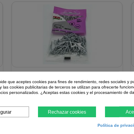
Grampillon zincado blíster
pide que aceptes cookies para fines de rendimiento, redes sociales y p
y las cookies publicitarias de terceros se utilizan para ofrecerte funcio
ncios personalizados. ¿Aceptas estas cookies y el procesamiento de d
Grampillon zincado en blíster para fijación.
1,22 €
igurar
Rechazar cookies
Ace
Producto disponible con otras opciones
Política de priva