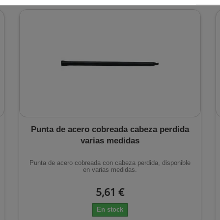
Punta de acero cobreada cabeza perdida
varias medidas
Punta de acero cobreada con cabeza perdida, disponible
en varias medidas.
5,61 €
En stock