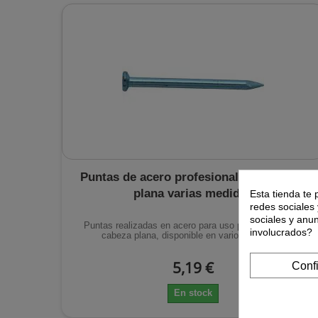
Puntas de acero profesional con cabeza
plana varias medidas
Esta tienda te 
redes sociales 
sociales y anu
Puntas realizadas en acero para uso profesional, con
involucrados?
cabeza plana, disponible en varios tamaños.
5,19 €
Conf
En stock