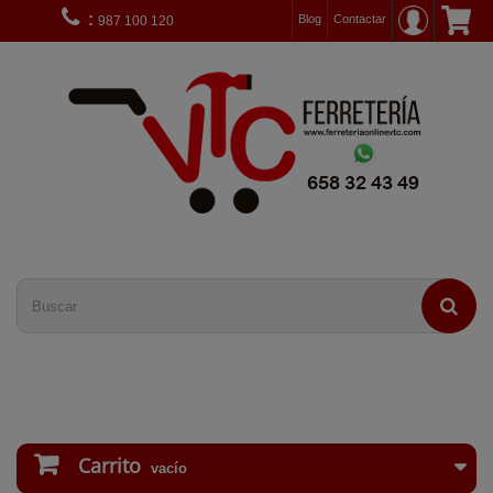
:
Blog
Contactar
987 100 120
Carrito
vacío