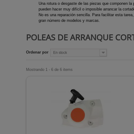
Ejes de Tran
Una rotura o desgaste de las piezas que componen la po
Chimeneas d
Motocultore
pueden hacer muy difícil o imposible arrancar la cortad
Desbrozadora
Chimeneas d
Recortabord
No es una reparación sencilla. Para facilitar esta tar
gran número de modelos y marcas.
Escapes des
Chimeneas de
Sopladores
Trinquetes d
Chimeneas i
Tijeras cesp
POLEAS DE ARRANQUE CO
desbrozadora
de gas
Tijeras de p
Estufas de ex
Ordenar por
En stock
Estufas de l
Estufas para
Mostrando 1 - 6 de 6 items
Radiadores
Rejillas de c
Termos de a