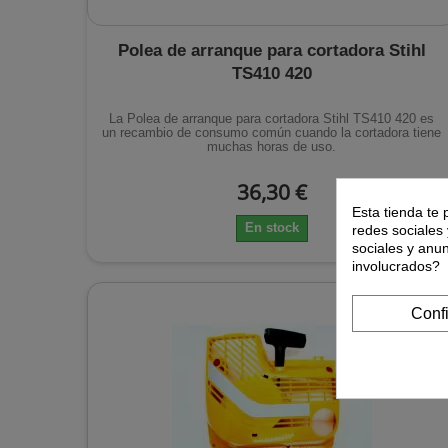
Polea de arranque para cortadora Stihl
TS410 420
La Polea de arranque para cortadora Stihl TS410 420 es
un recambio de consumo común cuando la cortadora tiene
muchas horas de uso.
36,30 €
Esta tienda te 
En stock
redes sociales 
sociales y anu
involucrados?
Conf