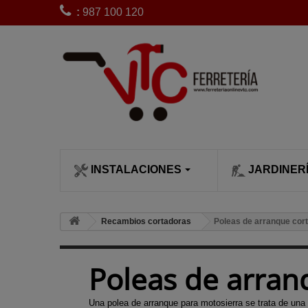
:
987 100 120
INSTALACIONES
JARDINER
CLIMATIZACI
SIEGA Y POD
Bobinas de 
Recambios cortadoras
Poleas de arranque cor
desbrozadora
Calefactores
Cortacésped
Bujías desb
Calentadore
Cortasetos
Poleas de arran
Carburadore
Chimeneas c
Desbrozado
desbrozadora
leña
Escarificado
Una polea de arranque para motosierra se trata de una 