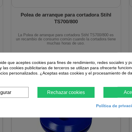
Polea de arranque para cortadora Stihl
TS700/800
La Polea de arranque para cortadora Stihl TS700/800 es
un recambio de consumo común cuando la cortadora tiene
muchas horas de uso.
36,30 €
pide que aceptes cookies para fines de rendimiento, redes sociales y p
En stock
y las cookies publicitarias de terceros se utilizan para ofrecerte funcio
ncios personalizados. ¿Aceptas estas cookies y el procesamiento de d
igurar
Rechazar cookies
Ace
Política de priva