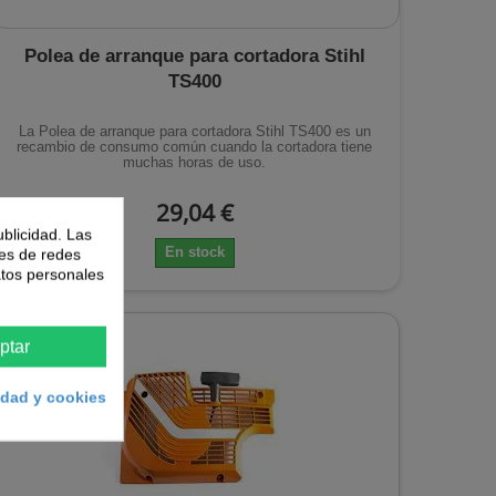
Polea de arranque para cortadora Stihl
TS400
La Polea de arranque para cortadora Stihl TS400 es un
recambio de consumo común cuando la cortadora tiene
muchas horas de uso.
29,04 €
ublicidad. Las
En stock
nes de redes
atos personales
ptar
cidad y cookies