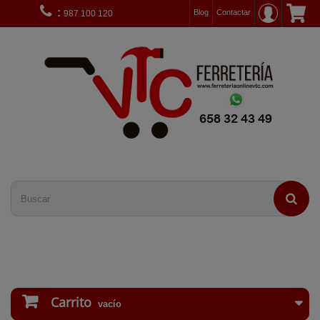
:
Blog
Contactar
987 100 120
Carrito
vacío