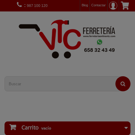
:
Blog
Contactar
987 100 120
Carrito
vacío