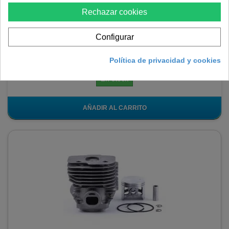
Husqvarna K1250/3120
Rechazar cookies
Les ofrecemos un kit de cilindro y pistón de la marca Avalon para
Configurar
reparación de cortadoras Husqvarna K1250/3120.
84,70 €
Política de privacidad y cookies
En stock
AÑADIR AL CARRITO