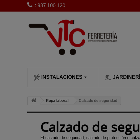
:
987 100 120
INSTALACIONES
JARDINER
CLIMATIZACI
SIEGA Y POD
Bobinas de 
Ropa laboral
Calzado de seguridad
desbrozadora
Calefactores
Cortacésped
Bujías desb
Calentadore
Cortasetos
Calzado de segu
Carburadore
Chimeneas c
Desbrozado
desbrozadora
leña
Escarificado
El calzado de seguridad, calzado de protección o calza