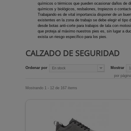
Ejes de Tran
químicos o térmicos que pueden ocasionar daños de di
Chimeneas d
Motocultore
químicos y biológicos, resbalones, tropiezos o contacto
Desbrozadora
Chimeneas d
Recortabord
Trabajando es de vital importancia disponer de un bue
existentes en la zona de trabajo se debe elegir el tip
Escapes des
Chimeneas de
Sopladores
desde botas anti-corte para trabajos de tala con motos
Trinquetes d
que proteja al máximo nuestros pies es, sin lugar a du
Chimeneas i
Tijeras cesp
exista un riesgo específico para los pies.
desbrozadora
de gas
Tijeras de p
Estufas de ex
CALZADO DE SEGURIDAD
Estufas de l
Estufas para
Ordenar por
Mostrar
En stock
1
Radiadores
por págin
Rejillas de c
Mostrando 1 - 12 de 167 items
Termos de a