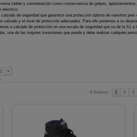
Pulverizadores a batería
smisión
desbrozadoras
desbrozado
versa índole y consideración como consecuencia de golpes, aplastamientos, 
e agua
s
Tubería aislada de acero
Tubería ace
 eléctrico.
Pulverizadores
Mandos aceleración
Pistones 
e Bioetanol
es
inoxidable para
pellet Classi
n calzado de seguridad que garantice una protección óptima de nuestros pies 
motorizados
o de calzado y el nivel de protección adecuados. Para ello ponemos a su dispo
brozadoras
desbrozadoras
desbrozado
 pellet
condensación
Tubería de
ierras a calzado de protección en una escala de seguridad que va de la S1 a la
e arranque
Protectores térmicos
Protectore
das, una de las mejores inversiones que puede y debe realizar cualquier pers
nsertables
ed
Tubería aislada de cobre
inoxidable
s
desbrozadoras
desbrozado
oda
Biomasa
Tubería de
Tornillos embrague
Segmento
terior
Tubería aislada de cobre
vitrificado 
desbrozadoras
desbrozado
eña
para condensación
fina
Tubería aislada inox-
2
galva para cocinas
a
alefacción
industriales
Anterior
1
2
3
gua
Tubería aislada para
pellets