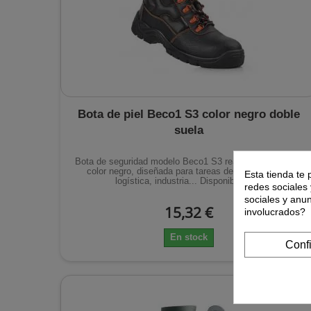
Bota de piel Beco1 S3 color negro doble
suela
Bota de seguridad modelo Beco1 S3 realizada en piel de
color negro, diseñada para tareas de construcción,
Esta tienda te 
logística, industria... Disponible en...
redes sociales 
sociales y anu
15,32 €
involucrados?
En stock
Conf