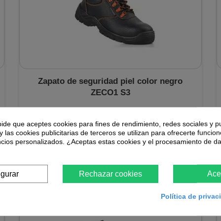
Zapato de seguridad piel color negro
ZECO1 S3
Zapato de seguridad ZECO1 realizado en piel color negro
S3, disponible en varias tallas, diseñado para trabajos de
pide que aceptes cookies para fines de rendimiento, redes sociales y p
construcción, industria,...
y las cookies publicitarias de terceros se utilizan para ofrecerte funcio
ncios personalizados. ¿Aceptas estas cookies y el procesamiento de d
15,32 €
En stock
igurar
Rechazar cookies
Ace
Política de priva