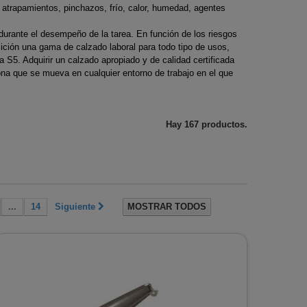
ras
carburadores
atrapamientos, pinchazos, frío, calor, humedad, agentes
ro vitrificado
Encendido de
Hilo de nylon para
de
desbrozadoras
c
chimeneas
desbrozadora
durante el desempeño de la tarea. En función de los riesgos
sición una gama de calzado laboral para todo tipo de usos,
ra
Poleas de arranque
 acero
Limpieza de chimeneas
 S5. Adquirir un calzado apropiado y de calidad certificada
s de corte
desbrozadoras
ona que se mueva en cualquier entorno de trabajo en el que
Revestimientos de
ras
Rodamientos de
 acero
chimenea
s
Desbrozadora
negro
Hay 167 productos.
ras
Soportes para manillar
de desbrozadora
Tapones depósito
combustible
...
14
Siguiente
MOSTRAR TODOS
desbrozadoras