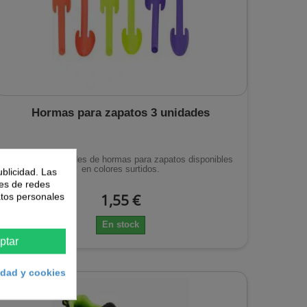
Hormas para zapatos 3 unidades
Pack de 3 unidades de hormas para zapatos disponibles
en colores surtidos.
ublicidad. Las
nes de redes
1,55 €
atos personales
En stock
ptar
cidad y cookies