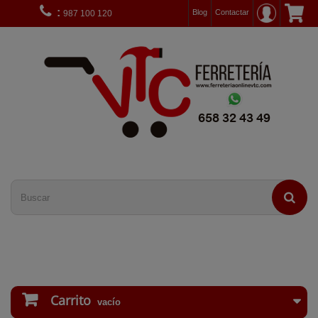
:
Blog
Contactar
987 100 120
Carrito
vacío