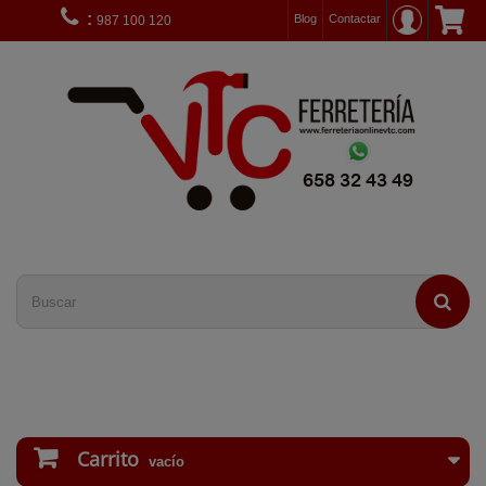
:
Blog
Contactar
987 100 120
Carrito
vacío