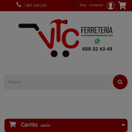
:
Blog
Contactar
987 100 120
Carrito
vacío