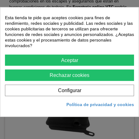
comprobaciones en los escapes y asegurarnos que están en
buenas condiciones de trabajo. En
Ferreteria online VTC
podrás
encontrar una gran cantidad de
escapes de desbrozadora
,
Esta tienda te pide que aceptes cookies para fines de
compatibles con las marcas más comunes de jardinería.
rendimiento, redes sociales y publicidad. Las redes sociales y las
cookies publicitarias de terceros se utilizan para ofrecerte
ESCAPES DESBROZADORAS
funciones de redes sociales y anuncios personalizados. ¿Aceptas
estas cookies y el procesamiento de datos personales
Hay 1 producto.
involucrados?
Aceptar
Ordenar por
Rechazar cookies
Mostrando 1 - 1 de 1 item
Configurar
Política de privacidad y cookies