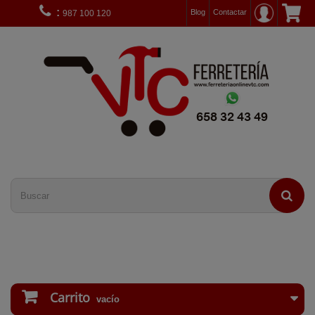
:
Blog
Contactar
987 100 120
Carrito
vacío