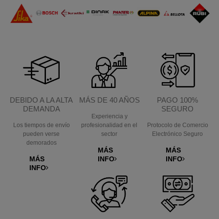
VER MÁS
DEBIDO A LA ALTA
MÁS DE 40 AÑOS
PAGO 100%
DEMANDA
SEGURO
Experiencia y
Los tiempos de envío
profesionalidad en el
Protocolo de Comercio
pueden verse
sector
Electrónico Seguro
demorados
MÁS
MÁS
MÁS
INFO
INFO
INFO