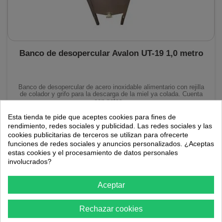
Banco de desopercular Avalon UT-19 1,0 metro
Banco de desopercular de acero inoxidable alimentario con rejilla
de colador y grifo para la descarga de la miel ya colada. Cuenta
con patas...
Esta tienda te pide que aceptes cookies para fines de
434,97 €
rendimiento, redes sociales y publicidad. Las redes sociales y las
cookies publicitarias de terceros se utilizan para ofrecerte
funciones de redes sociales y anuncios personalizados. ¿Aceptas
AÑADIR AL CARRITO
estas cookies y el procesamiento de datos personales
involucrados?
¡Envio 24H!
Aceptar
Rechazar cookies