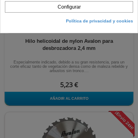
Configurar
Política de privacidad y cookies
Hilo helicoidal de nylon Avalon para
desbrozadora 2,4 mm
Especialmente indicado, debido a su gran resistencia, para un
corte eficaz tanto de vegetación densa como de maleza rebelde y
arbustos sin tronco....
5,23 €
AÑADIR AL CARRITO
¡Envio 24H!