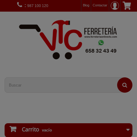
:
Blog
Contactar
987 100 120
Carrito
vacío