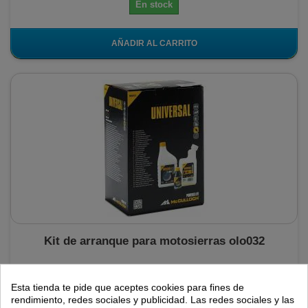
En stock
AÑADIR AL CARRITO
Kit de arranque para motosierras olo032
Esta tienda te pide que aceptes cookies para fines de
Kit de arranque para motosierras OLO032: botella de mezcla +
botella de aceite de cadena orgánico + botella de aceite de 2
rendimiento, redes sociales y publicidad. Las redes sociales y las
tiempos.