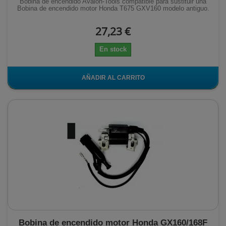
Bobina de encendido Avalon-Tools compatible para sustituir una
Bobina de encendido motor Honda T675 GXV160 modelo antiguo.
27,23 €
En stock
AÑADIR AL CARRITO
Bobina de encendido motor Honda GX160/168F