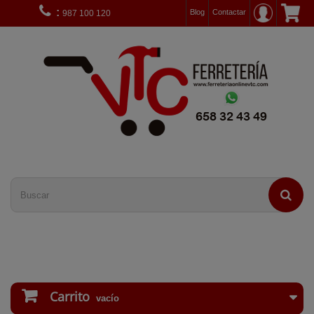
:
Blog
Contactar
987 100 120
Carrito
vacío