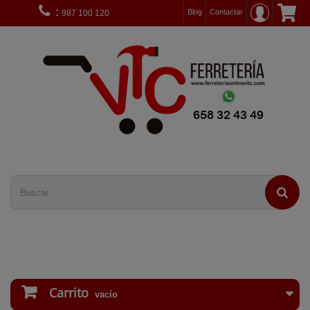
:
Blog
Contactar
987 100 120
Carrito
vacío