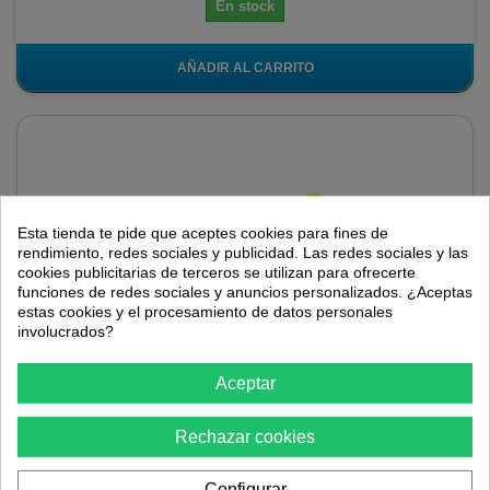
En stock
AÑADIR AL CARRITO
Esta tienda te pide que aceptes cookies para fines de
rendimiento, redes sociales y publicidad. Las redes sociales y las
cookies publicitarias de terceros se utilizan para ofrecerte
funciones de redes sociales y anuncios personalizados. ¿Aceptas
estas cookies y el procesamiento de datos personales
involucrados?
Brida nylon verde Index
Aceptar
Rechazar cookies
Bridas de plástico de sujeción de color verde para cables,
mangueras, tuberías y otros objetos ligeros como puede ser
mallas de ocultación y otros...
Configurar