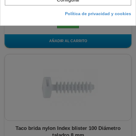
2,03 €
Política de privacidad y cookies
En stock
AÑADIR AL CARRITO
Taco brida nylon Index blister 100 Diámetro
taladro 8 mm