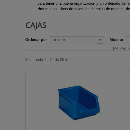
Ejes de Tran
para tener una buena organización y un ordenado alm
Chimeneas d
Motocultore
Hay muchos tipos de cajas desde cajas de madera, de 
Desbrozadora
Chimeneas d
Recortabord
Escapes des
CAJAS
Chimeneas de
Sopladores
Trinquetes d
Chimeneas i
Tijeras cesp
desbrozadora
Ordenar por
Mostrar
de gas
Tijeras de p
En stock
1
por págin
Estufas de ex
Estufas de l
Mostrando 1 - 12 de 36 items
Estufas para
Radiadores
Rejillas de c
Termos de a