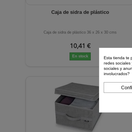
Caja de sidra de plástico
Caja de sidra de plástico 36 x 26 x 30 cms
10,41 €
En stock
Esta tienda te 
redes sociales 
sociales y anu
involucrados?
Conf