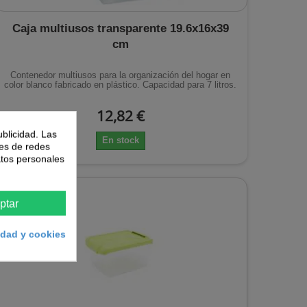
Caja multiusos transparente 19.6x16x39
cm
Contenedor multiusos para la organización del hogar en
color blanco fabricado en plástico. Capacidad para 7 litros.
12,82 €
ublicidad. Las
En stock
nes de redes
atos personales
ptar
cidad y cookies