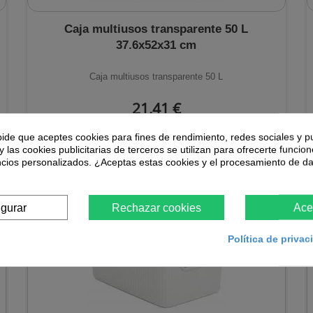
Caja multiusos transparente 50 L
37.6x52x31 cm
Caja multiusos transparente 50 L
21,41 €
En stock
pide que aceptes cookies para fines de rendimiento, redes sociales y p
y las cookies publicitarias de terceros se utilizan para ofrecerte funcio
ncios personalizados. ¿Aceptas estas cookies y el procesamiento de d
igurar
Rechazar cookies
Ace
Política de priva