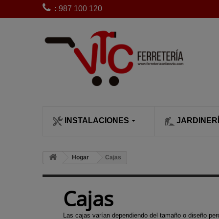
:
987 100 120
INSTALACIONES
JARDINER
CLIMATIZACI
SIEGA Y POD
Bobinas de 
Hogar
Cajas
desbrozadora
Calefactores
Cortacésped
Bujías desb
Calentadore
Cortasetos
Cajas
Carburadore
Chimeneas c
Desbrozado
desbrozadora
leña
Escarificado
Las cajas varían dependiendo del tamaño o diseño pero