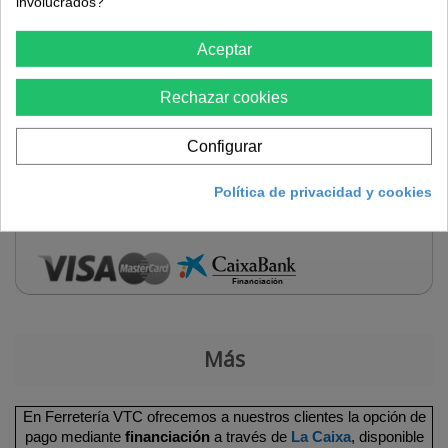
involucrados?
292,43 €
Aceptar
Cantidad
Rechazar cookies
Configurar
Política de privacidad y cookies
Añadir al carrito
Más
En Ferretería VTC ofrecemos a nuestros clientes la opción de
pago mediante
financiación
a través de
La Caixa
, disponible