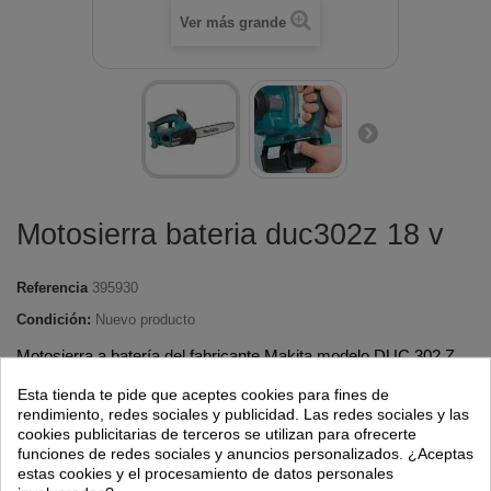
Ver más grande
Motosierra bateria duc302z 18 v
Referencia
395930
Condición:
Nuevo producto
Motosierra a batería del fabricante Makita modelo DUC 302 Z
con potencia de 18 V.
Esta tienda te pide que aceptes cookies para fines de
rendimiento, redes sociales y publicidad. Las redes sociales y las
cookies publicitarias de terceros se utilizan para ofrecerte
Advertencia: ¡Últimos artículos en inventario!
funciones de redes sociales y anuncios personalizados. ¿Aceptas
estas cookies y el procesamiento de datos personales