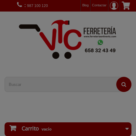
:
Blog
Contactar
987 100 120
Carrito
vacío