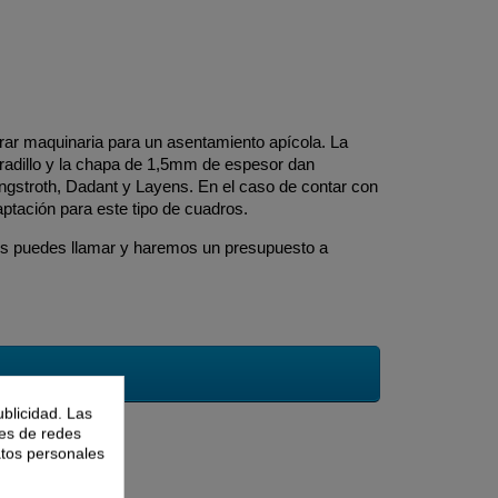
rar maquinaria para un asentamiento apícola. La
uadradillo y la chapa de 1,5mm de espesor dan
ngstroth, Dadant y Layens. En el caso de contar con
aptación para este tipo de cuadros.
os puedes llamar y haremos un presupuesto a
ublicidad. Las
nes de redes
atos personales