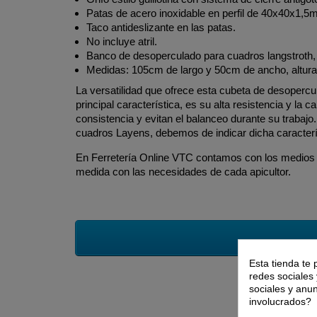
Patas de acero inoxidable en perfil de 40x40x1,5m
Taco antideslizante en las patas.
No incluye atril.
Banco de desoperculado para cuadros langstroth
Medidas: 105cm de largo y 50cm de ancho, altur
La versatilidad que ofrece esta cubeta de desopercu
principal característica, es su alta resistencia y la
consistencia y evitan el balanceo durante su trabaj
cuadros Layens, debemos de indicar dicha característ
En Ferretería Online VTC contamos con los medios
medida con las necesidades de cada apicultor.
Esta tienda te 
redes sociales 
sociales y anu
involucrados?