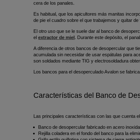
cera de los panales.
Es habitual, que los apicultores más manitas incorp
de pie el cuadro sobre el que trabajemos y quitar d
El otro uso que se le suele dar al banco de desopercu
el
extractor de miel
. Durante este depósito, el pana
A diferencia de otros bancos de desopercular que ti
acumulada sin necesidar de usar espátulas para acer
son soldados mediante TIG y electrosoldadura obteni
Los bancos para el desoperculado Avalon se fabric
Características del Banco de De
Las principales características con las que cuenta 
Banco de desopercular fabricado en acero inoxida
Rejilla coladera en el fondo del banco para la eli
Grifo estilo guillotina con sistema de cierre antigot