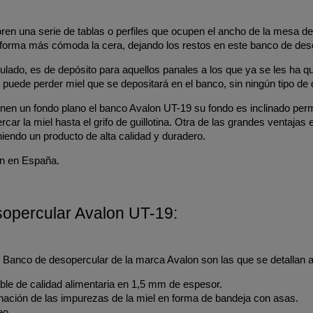
oren una serie de tablas o perfiles que ocupen el ancho de la mesa 
e forma más cómoda la cera, dejando los restos en este banco de des
lado, es de depósito para aquellos panales a los que ya se les ha qui
l puede perder miel que se depositará en el banco, sin ningún tipo de 
enen un fondo plano el banco Avalon UT-19 su fondo es inclinado per
car la miel hasta el grifo de guillotina. Otra de las grandes ventaja
endo un producto de alta calidad y duradero.
an en España.
sopercular Avalon UT-19:
el Banco de desopercular de la marca Avalon son las que se detallan a
ble de calidad alimentaria en 1,5 mm de espesor.
minación de las impurezas de la miel en forma de bandeja con asas.
eo.