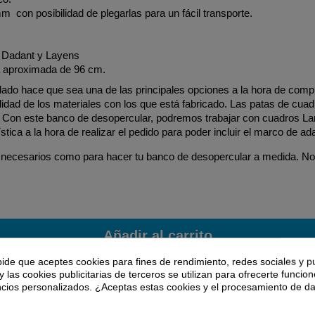
m con posibilidad de plegarlas para un fácil transporte.
, Dadant y Layens
a aproximada de 96 cm.
lado hace que sea una de las principales opciones a la hora de comp
 calidad de los materiales con los que está fabricado. Las patas de c
o. Con este banco de desopercular, podremos trabajar con cuadros La
ica a la hora de realizar el pedido para poder incluir el marco de ad
 necesarios como para hacer tu banco de desopercular a medida. N
Añadir al carrito
pide que aceptes cookies para fines de rendimiento, redes sociales y p
y las cookies publicitarias de terceros se utilizan para ofrecerte funcio
ncios personalizados. ¿Aceptas estas cookies y el procesamiento de d