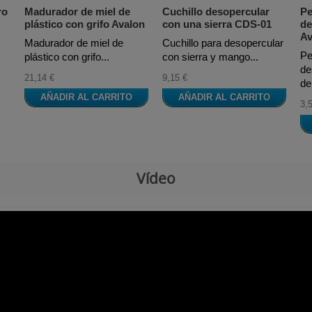
ro
Madurador de miel de
Cuchillo desopercular
Pe
plástico con grifo Avalon
con una sierra CDS-01
de
Av
Madurador de miel de
Cuchillo para desopercular
Pe
plástico con grifo...
con sierra y mango...
de
21,14 €
9,15 €
de.
AÑADIR AL CARRITO
AÑADIR AL CARRITO
3,
Vídeo