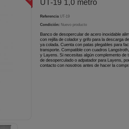
UT-19 1,0 metro
Pulverizadores a batería
smisión
desbrozadoras
desbrozado
e agua
s
Tubería aislada de acero
Tubería ace
Pulverizadores
Mandos aceleración
Pistones 
e Bioetanol
es
inoxidable para
pellet Classi
Referencia
UT-19
motorizados
brozadoras
desbrozadoras
desbrozado
 pellet
condensación
Tubería de
Condición:
Nuevo producto
e arranque
Protectores térmicos
Protectore
nsertables
ed
Tubería aislada de cobre
inoxidable
Banco de desopercular de acero inoxidable alim
s
desbrozadoras
desbrozado
con rejilla de colador y grifo para la descarga de
oda
Biomasa
Tubería de
ya colada. Cuenta con patas plegables para faci
Tornillos embrague
Segmento
terior
Tubería aislada de cobre
vitrificado 
transporte. Compatible con cuadros Langstroth
desbrozadoras
y Layens. Si necesitas algún complemento de t
desbrozado
eña
para condensación
de desoperculado o adpatador para Layens, po
contacto con nosotros antes de hacer la compr
fina
Tubería aislada inox-
galva para cocinas
alefacción
industriales
gua
Tubería aislada para
pellets