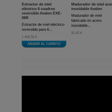
Extractor de miel
Madurador de miel ace
eléctrico 6 cuadros
inoxidable Avalon
reversible Avalon EXE-
Madurador de miel
06R
fabricado en acero
Extractor de miel eléctrico
inoxidable...
reversible para 6...
91,43 €
1 446,56 €
AÑADIR AL CARRITO