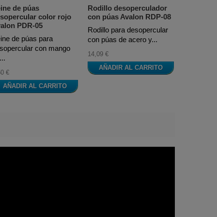
ine de púas
Rodillo desoperculador
Desoperc
sopercular color rojo
con púas Avalon RDP-08
DX-01
alon PDR-05
Rodillo para desopercular
El desope
ine de púas para
con púas de acero y...
DX-01 de l
sopercular con mango
14,09 €
10,48 €
..
AÑADIR AL CARRITO
AÑADI
50 €
AÑADIR AL CARRITO