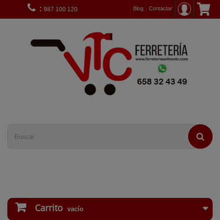
:
Blog
Contactar
987 100 120
Carrito
vacío