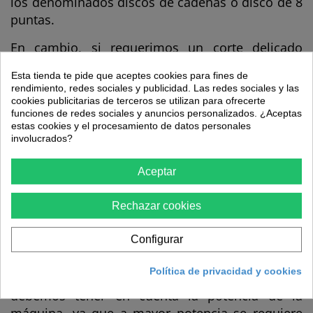
los denominados discos de cadenas o disco de 8
puntas.
En cambio, si requerimos un corte delicado
donde exista maleza ligera o hierba, lo ideal es
Esta tienda te pide que aceptes cookies para fines de
contar con discos de corte de hilo.
rendimiento, redes sociales y publicidad. Las redes sociales y las
cookies publicitarias de terceros se utilizan para ofrecerte
-El diámetro del disco:
funciones de redes sociales y anuncios personalizados. ¿Aceptas
estas cookies y el procesamiento de datos personales
El diámetro es algo fundamental a tener en
involucrados?
cuenta ya que debemos asegurarnos de que es
compatible con nuestra desbrozadora. Para ello
Aceptar
tenemos que observar las especificaciones de
Rechazar cookies
nuestra debsrozadora. Normalmente, las
desbrozadoras de uso doméstico tienen discos
Configurar
con diámetros más pequeños, y las
desbrozadoras profesionales e industriales
Política de privacidad y cookies
cuentan con discos de mayor diámetro. También
debemos tener en cuenta la potencia de la