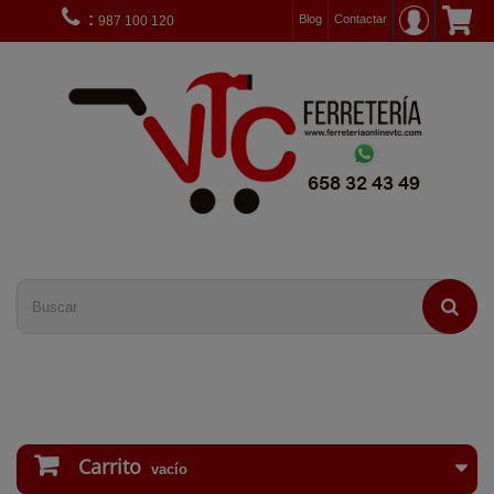
:
Blog
Contactar
987 100 120
Carrito
vacío