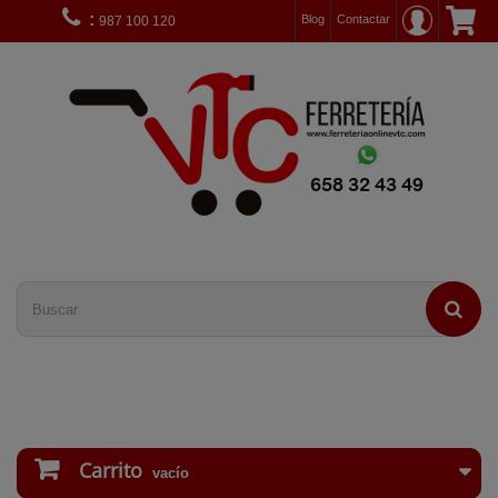
:
Blog
Contactar
987 100 120
Carrito
vacío