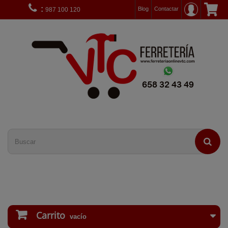
:
Blog
Contactar
987 100 120
Carrito
vacío