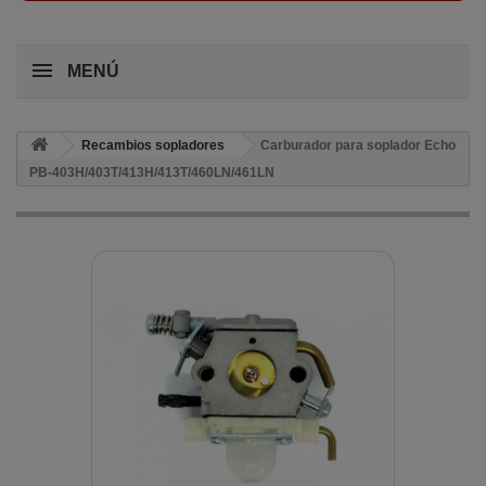
MENÚ
Recambios sopladores
Carburador para soplador Echo
PB-403H/403T/413H/413T/460LN/461LN