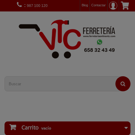
:
Blog
Contactar
987 100 120
Carrito
vacío