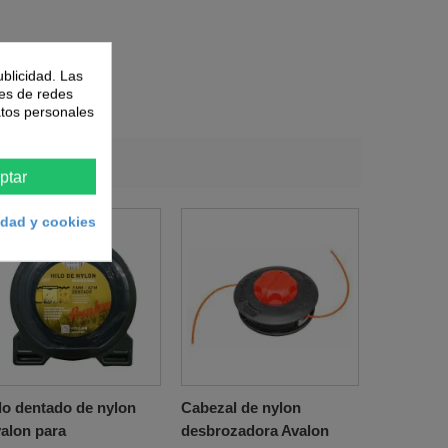
ublicidad. Las
nes de redes
atos personales
ompraron:
ptar
cidad y cookies
lo dentado de nylon
Cabezal de nylon
alon para
desbrozadora Avalon