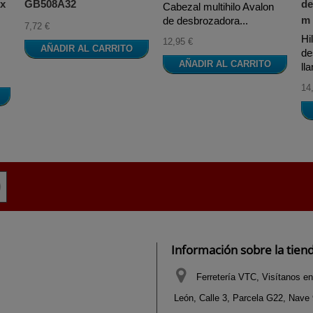
 x
GB508A32
de
Cabezal multihilo Avalon
m
de desbrozadora...
7,72 €
Hi
12,95 €
AÑADIR AL CARRITO
de
AÑADIR AL CARRITO
ll
14
Información sobre la tien
Ferretería VTC, Visítanos en
León, Calle 3, Parcela G22, Nave 9