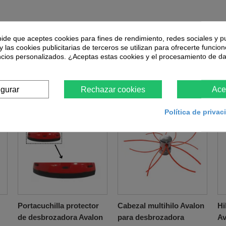
pide que aceptes cookies para fines de rendimiento, redes sociales y p
y las cookies publicitarias de terceros se utilizan para ofrecerte funcio
ncios personalizados. ¿Aceptas estas cookies y el procesamiento de d
ntes que adquirieron este producto también c
igurar
Rechazar cookies
Ace
Política de priva
Portacuchilla protector
Cabezal multihilo Avalon
Hi
de desbrozadora Avalon
para desbrozadora
Av