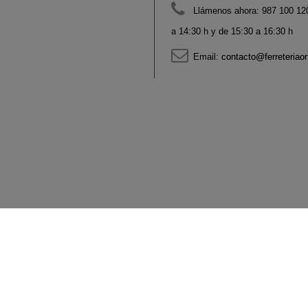
Llámenos ahora:
987 100 120
a 14:30 h y de 15:30 a 16:30 h
Email:
contacto@ferreteriao