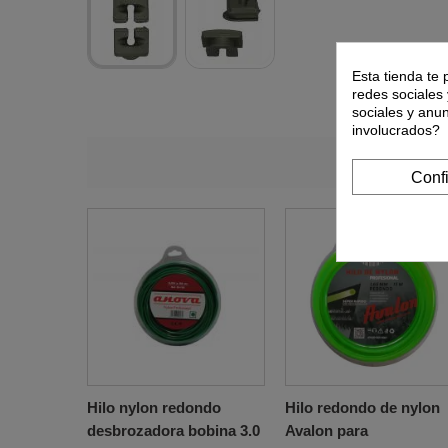
Esta tienda te 
redes sociales 
sociales y anu
involucrados?
Los clie
Conf
Hilo nylon redondo
Hilo redondo de nylon
desbrozadora bobina 3.0
Avalon para