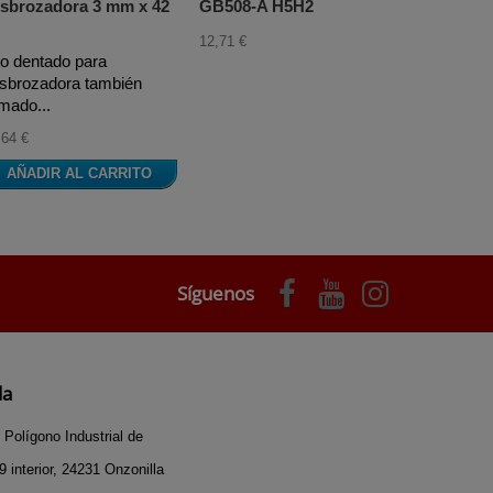
sbrozadora 3 mm x 42
GB508-A H5H2
12,71 €
lo dentado para
sbrozadora también
amado...
,64 €
AÑADIR AL CARRITO
Síguenos
da
 Polígono Industrial de
 interior, 24231 Onzonilla