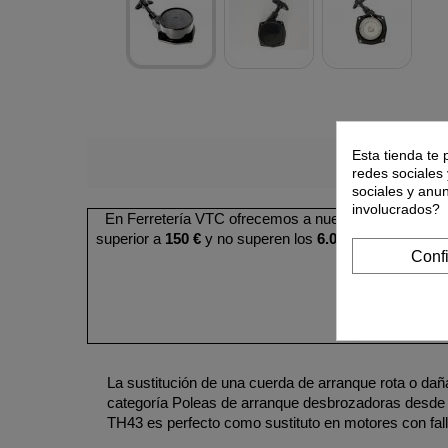
Esta tienda te 
redes sociales 
sociales y anu
involucrados?
En Ferretería VTC ofrecemos a nuestros clientes la
superior a
150 €
y no superen los
6.000 €
. Puede cons
Conf
La sustitución de una cuerda de arranque rota o da
categoría Poleas de arranque desbrozadoras desde 
TH43 es perfecto como sustituto en motores con fall