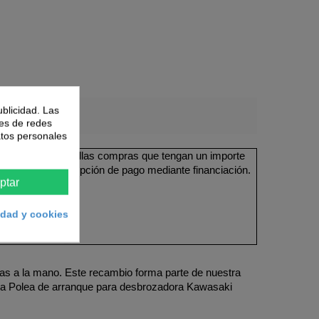
ublicidad. Las
nes de redes
atos personales
ible en todas aquellas compras que tengan un importe
 y seleccione la opción de pago mediante financiación.
ptar
cidad y cookies
das a la mano. Este recambio forma parte de nuestra
 La Polea de arranque para desbrozadora Kawasaki