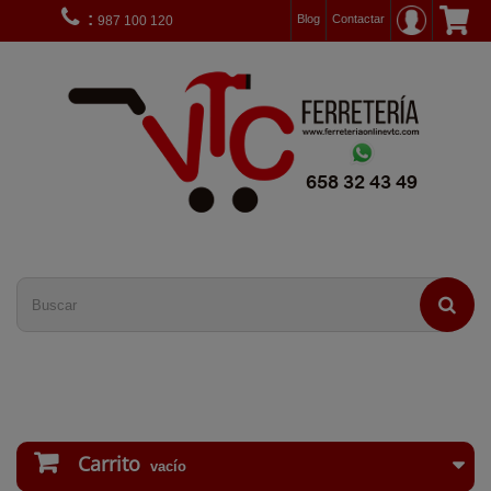
:
Blog
Contactar
987 100 120
Carrito
vacío