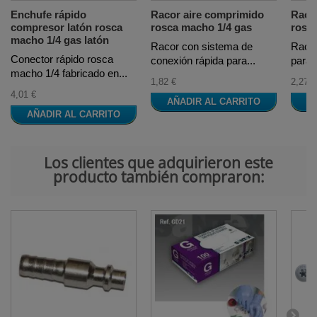
Enchufe rápido
Racor aire comprimido
Raco
compresor latón rosca
rosca macho 1/4 gas
rosc
macho 1/4 gas latón
Racor con sistema de
Racor
Conector rápido rosca
conexión rápida para...
para 
macho 1/4 fabricado en...
1,82 €
2,27 €
4,01 €
AÑADIR AL CARRITO
A
AÑADIR AL CARRITO
Los clientes que adquirieron este
producto también compraron: