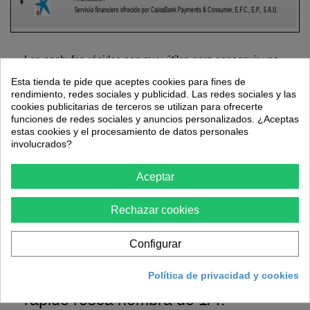
Los enchufes rápidos son muy útiles para conseguir una
unión rápida, fiable y estanca de las herramientas
Esta tienda te pide que aceptes cookies para fines de
neumáticas con las mangueras de presión y
rendimiento, redes sociales y publicidad. Las redes sociales y las
compresores de talleres y trabajos en obra.
cookies publicitarias de terceros se utilizan para ofrecerte
funciones de redes sociales y anuncios personalizados. ¿Aceptas
La unión entre el enchufe rápido y los racores de
estas cookies y el procesamiento de datos personales
conexión se logra mediante unos rodamientos y cercos
involucrados?
de acero que realiza una unión firme.
Aceptar
Para su desconexión solo se necesita deslizar el cuerpo
exterior del enchufe rápido dejando de realizar presión
sobre las bolas de acero.
Rechazar cookies
Este tipo de enchufe rápido dispone de una conexión
rosca hembra permitiendo la conexión con cualquier
Configurar
tubería, racor o adaptador rosca macho de 1/4.
Política de privacidad y cookies
Principales ventajas del enchufe
rápido rosca hembra de 1/4: