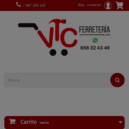
:
Blog
Contactar
987 100 120
Carrito
vacío