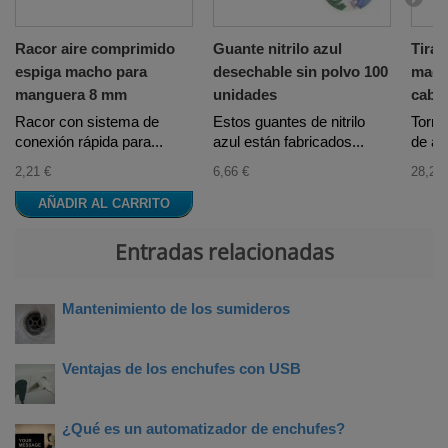
Racor aire comprimido
Guante nitrilo azul
Tira
espiga macho para
desechable sin polvo 100
made
manguera 8 mm
unidades
cabe
Racor con sistema de
Estos guantes de nitrilo
Torni
conexión rápida para...
azul están fabricados...
de apl
2,21 €
6,66 €
28,24 
AÑADIR AL CARRITO
Entradas relacionadas
Mantenimiento de los sumideros
Ventajas de los enchufes con USB
¿Qué es un automatizador de enchufes?