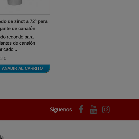
do de zinct a 72° para
jante de canalón
do redondo para
jantes de canalón
bricado...
33 €
AÑADIR AL CARRITO
Síguenos
da