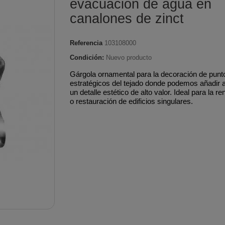
evacuación de agua en
Pulverizadores a batería
smisión
desbrozadoras
desbrozado
e agua
s
Tubería aislada de acero
Tubería ace
canalones de zinct
Pulverizadores
Mandos aceleración
Pistones 
e Bioetanol
es
inoxidable para
pellet Classi
motorizados
brozadoras
desbrozadoras
desbrozado
 pellet
condensación
Tubería de
Referencia
103108000
e arranque
Protectores térmicos
Protectore
nsertables
ed
Tubería aislada de cobre
inoxidable
Condición:
Nuevo producto
s
desbrozadoras
desbrozado
oda
Biomasa
Tubería de
Gárgola ornamental para la decoración de punt
Tornillos embrague
Segmento
estratégicos del tejado donde podemos añadir al
terior
Tubería aislada de cobre
vitrificado 
un detalle estético de alto valor. Ideal para la r
desbrozadoras
desbrozado
eña
para condensación
o restauración de edificios singulares.
fina
Tubería aislada inox-
galva para cocinas
alefacción
industriales
gua
Tubería aislada para
pellets