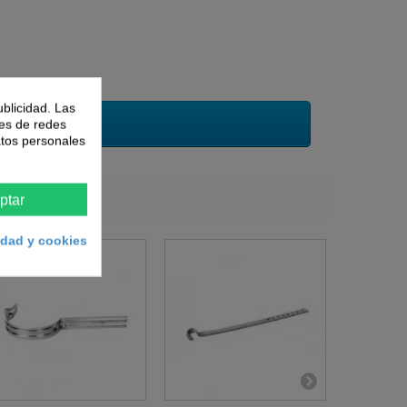
ublicidad. Las
nes de redes
atos personales
ptar
cidad y cookies