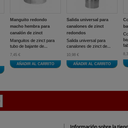
Manguito redondo
Salida universal para
Co
macho hembra para
canalones de zinct
ba
canalón de zinct
redondos
Co
ba
Manguitos de zinct para
Salida universal para
fa
tubo de bajante de...
canalones de zinct de...
8,
7,45 €
10,98 €
AÑADIR AL CARRITO
AÑADIR AL CARRITO
Información sobre la tien