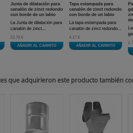
Junta de dilatación para
Tapa estampada para
Pa
canalón de zinct redondo
canalón de zinct redondo
ga
con borde de un labio
con borde de un labio
zi
de
La Junta de dilatación para
La tapa estampada para
La
canalón de zinct...
canalón de zinct redondo...
ga
53,79 €
4,17 €
2,
AÑADIR AL CARRITO
AÑADIR AL CARRITO
ntes que adquirieron este producto también c