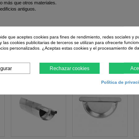
o más que otros materiales.
dificios antiguos.
pide que aceptes cookies para fines de rendimiento, redes sociales y p
Añadir al carrito
y las cookies publicitarias de terceros se utilizan para ofrecerte funcio
ncios personalizados. ¿Aceptas estas cookies y el procesamiento de d
Accesorios
igurar
Rechazar cookies
Ace
Política de priva