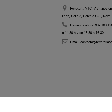
Ferretería VTC, Visítanos en
León, Calle 3, Parcela G22, Nave 9
Llámenos ahora:
987 100 120
a 14:30 h y de 15:30 a 16:30 h
Email:
contacto@ferreteriao