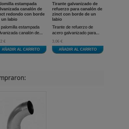
lomilla estampada
Tirante galvanizado de
Soporte d
lvanizada canalón de
refuerzo para canalón de
universal
nct redondo con borde
zinct con borde de un
de zinct
 un labio
labio
Soporte un
 palomilla estampada
Tirante de refuerzo de
galvanizad
lvanizada canalón de...
acero galvanizado para...
3,93 €
72 €
3,06 €
AÑADI
AÑADIR AL CARRITO
AÑADIR AL CARRITO
ompraron: