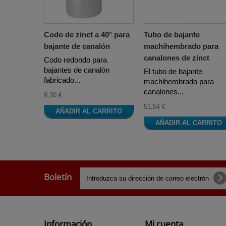
Codo de zinct a 40° para
Tubo de bajante
bajante de canalón
machihembrado para
canalones de zinct
Codo redondo para
bajantes de canalón
El tubo de bajante
fabricado...
machihembrado para
canalones...
9,30 €
51,54 €
AÑADIR AL CARRITO
AÑADIR AL CARRITO
Boletín
Información
Mi cuenta