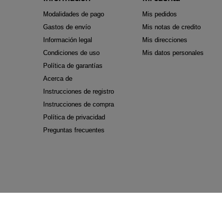
Modalidades de pago
Mis pedidos
Gastos de envío
Mis notas de credito
Información legal
Mis direcciones
Condiciones de uso
Mis datos personales
Política de garantías
Acerca de
Instrucciones de registro
Instrucciones de compra
Política de privacidad
Preguntas frecuentes