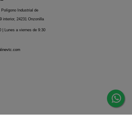
 Polígono Industrial de
 interior, 24231 Onzonilla
 | Lunes a viernes de 9:30
nlinevtc.com