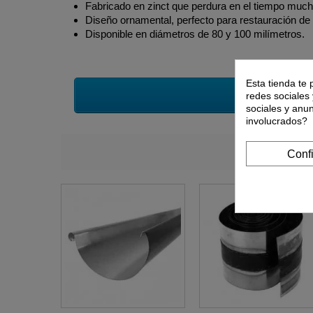
Fabricado en zinct que perdura en el tiempo much
Diseño ornamental, perfecto para restauración de e
Disponible en diámetros de 80 y 100 milímetros.
Esta tienda te 
redes sociales 
sociales y anu
involucrados?
Conf