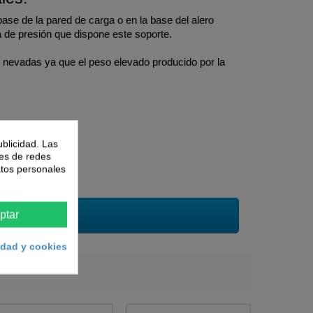
base de la pared de carga o en la base del alero
 de presión que dispone este soporte.
s nevadas ya que el peso elevado producido por la
ublicidad. Las
nes de redes
atos personales
ptar
cidad y cookies