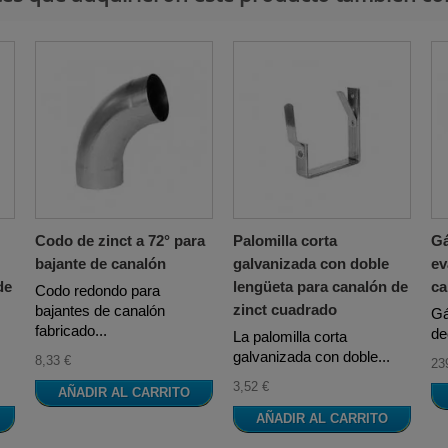
Codo de zinct a 72° para
Palomilla corta
Gá
bajante de canalón
galvanizada con doble
ev
de
lengüeta para canalón de
ca
Codo redondo para
zinct cuadrado
bajantes de canalón
Gá
fabricado...
de
La palomilla corta
galvanizada con doble...
8,33 €
23
3,52 €
AÑADIR AL CARRITO
AÑADIR AL CARRITO