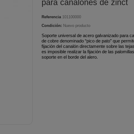
para canalones de zinct
Pulverizadores a batería
smisión
desbrozadoras
desbrozado
e agua
s
Tubería aislada de acero
Tubería ace
Pulverizadores
Mandos aceleración
Pistones 
e Bioetanol
es
inoxidable para
pellet Classi
Referencia
101100000
motorizados
brozadoras
desbrozadoras
desbrozado
 pellet
condensación
Tubería de
Condición:
Nuevo producto
e arranque
Protectores térmicos
Protectore
nsertables
ed
Tubería aislada de cobre
inoxidable
Soporte universal de acero galvanizado para c
s
desbrozadoras
desbrozado
de cobre denominado “pico de pato” que permit
oda
Biomasa
Tubería de
fijación del canalón directamente sobre las tej
Tornillos embrague
Segmento
terior
Tubería aislada de cobre
vitrificado 
es imposible realizar la fijación de las palomilla
desbrozadoras
soporte en el borde del alero.
desbrozado
eña
para condensación
fina
Tubería aislada inox-
galva para cocinas
alefacción
industriales
gua
Tubería aislada para
pellets