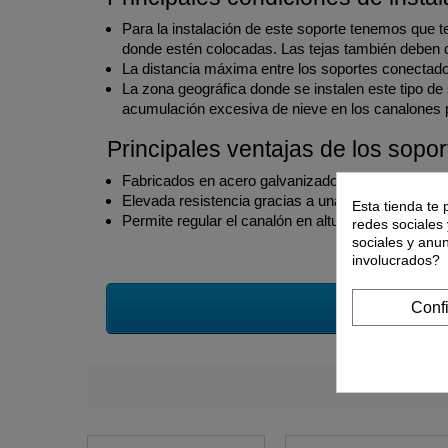
Para la instalación de este soporte tenemos que te
donde estén colocadas. Las tejas también deben d
La distancia máxima entre los soportes conectado
La zona geográfica donde se instalen este tipo de
acumulación excesiva de nieve en los canalones po
Principales ventajas de los sopor
Fabricados en acero galvanizado con recubrimient
Elevada resistencia gracias a una fabricación robu
Esta tienda te 
Permite regular el canalón en altura para dejar m
redes sociales 
sociales y anu
involucrados?
Conf