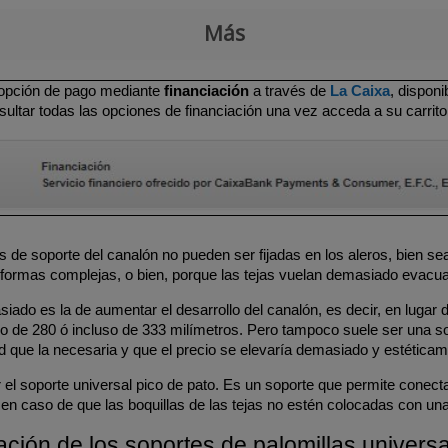
Más
 opción de pago mediante
financiación
a través de
La Caixa
, dispon
ultar todas las opciones de financiación una vez acceda a su carrito
 de soporte del canalón no pueden ser fijadas en los aleros, bien sea 
ormas complejas, o bien, porque las tejas vuelan demasiado evacuand
iado es la de aumentar el desarrollo del canalón, es decir, en luga
llo de 280 ó incluso de 333 milímetros. Pero tampoco suele ser una 
que la necesaria y que el precio se elevaría demasiado y estética
 soporte universal pico de pato. Es un soporte que permite conectar
en caso de que las boquillas de las tejas no estén colocadas con una
ación de los soportes de palomillas universa