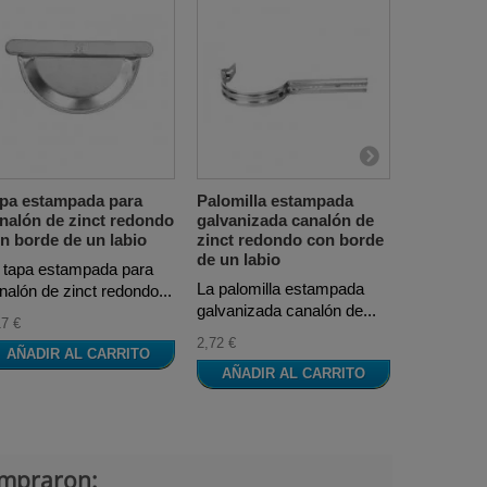
pa estampada para
Palomilla estampada
Tirante g
nalón de zinct redondo
galvanizada canalón de
refuerzo 
n borde de un labio
zinct redondo con borde
zinct con
de un labio
labio
 tapa estampada para
La palomilla estampada
Tirante de
nalón de zinct redondo...
galvanizada canalón de...
acero galv
17 €
2,72 €
3,06 €
AÑADIR AL CARRITO
AÑADIR AL CARRITO
AÑADI
ompraron: