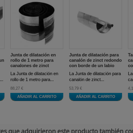
Junta de dilatación en
Junta de dilatación para
Ta
un
rollo de 1 metro para
canalón de zinct redondo
ca
canalones de zinct
con borde de un labio
co
La Junta de dilatación en
La Junta de dilatación para
La
..
rollo de 1 metro para...
canalón de zinct...
ca
88,27 €
53,79 €
4,
AÑADIR AL CARRITO
AÑADIR AL CARRITO
ntes que adquirieron este producto también c