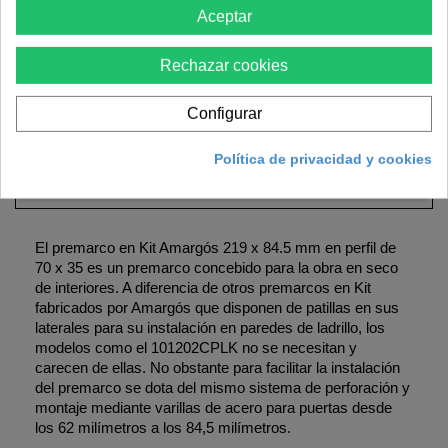
En Ferretería VTC ofrecemos a nuestros clientes la opción de
Aceptar
pago mediante
financiación
a través de
La Caixa
, disponible
en todas aquellas compras que tengan un importe superior a
150 €
y no superen los
6.000 €
. Puede consultar todas las
Rechazar cookies
opciones de financiación una vez acceda a su carrito y
seleccione la opción de pago mediante financiación.
Configurar
Política de privacidad y cookies
El premarco en Kit Amargós 219 x 84.5 mm en perfil de
70 x 35 es un premarco concebido para la obra en seco
de interiores. A diferencia de otros premarcos en Kit
fabricados por Amargós que disponen de patillas en sus
laterales para su instalación en paredes de ladrillo, los
modelos como el 101202CPLK no se necesitan y
carecen de ellas. No obstante para facilitar la instalación
del premarco se dota del mismo sistema de perforación y
montaje mediante varillas de acero para puertas desde
los 62 milímetros a los 84,5 milímetros.