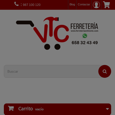
:
Blog
Contactar
987 100 120
Carrito
vacío