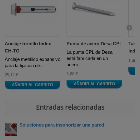
Anclaje tornillo Index
Punta de acero Desa CPL
Taco
CH-TO
Inde
La punta CPL de Desa
está fabricada en un
Anclaje metálico expansivo
1,46 €
acero...
para la fijación de...
A
1,88 €
25,12 €
AÑADIR AL CARRITO
AÑADIR AL CARRITO
Entradas relacionadas
Soluciones para insonorizar una pared