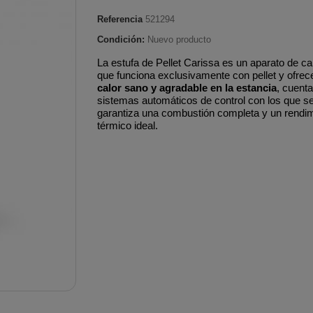
Pulverizadores a batería
smisión
desbrozadoras
desbrozado
e agua
s
Tubería aislada de acero
Tubería ace
Referencia
521294
Pulverizadores
Mandos aceleración
Pistones 
e Bioetanol
es
inoxidable para
pellet Classi
Condición:
Nuevo producto
motorizados
brozadoras
desbrozadoras
desbrozado
 pellet
condensación
Tubería de
La estufa de Pellet Carissa es un aparato de ca
e arranque
Protectores térmicos
Protectore
que funciona exclusivamente con pellet y ofrec
nsertables
ed
Tubería aislada de cobre
inoxidable
calor sano y agradable en la estancia
, cuent
s
desbrozadoras
desbrozado
oda
Biomasa
Tubería de
sistemas automáticos de control con los que s
Tornillos embrague
Segmento
garantiza una combustión completa y un rendi
terior
Tubería aislada de cobre
vitrificado 
térmico ideal.
desbrozadoras
desbrozado
eña
para condensación
fina
Tubería aislada inox-
galva para cocinas
alefacción
industriales
gua
Tubería aislada para
pellets