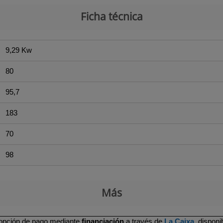
Ficha técnica
9,29 Kw
80
95,7
183
70
98
Más
 opción de pago mediante
financiación
a través de
La Caixa
, dispon