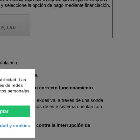
 y seleccione la opción de pago mediante financiación.
talación.
e apagan la estufa.
ublicidad. Las
nes de redes
ecesarias para su correcto funcionamiento
.
atos personales
 la temperatura es excesiva, a través de una sonda
nte la estufa, además de este sistema cuentan con
ptar
umos y
dispositivo contra la interrupción de
cidad y cookies