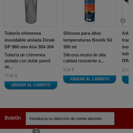
Tubería chimenea
Silicona para altas
Adap
inoxidable aislada Dinak
temperaturas Bostik Sil
trans
DP 960 mm Aisi 304-304
300 ml
inox
tuber
Tubería de chimenea
Silicona neutra de alta
DW
aislada con doble pared
calidad resistente a...
de...
5,31 €
17,62 
77,41 €
AÑADIR AL CARRITO
A
AÑADIR AL CARRITO
Boletín