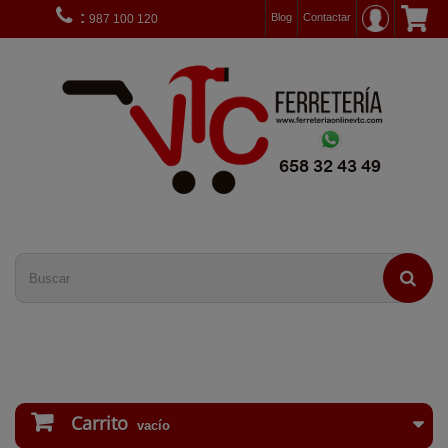
:
Blog
Contactar
987 100 120
Carrito
vacío