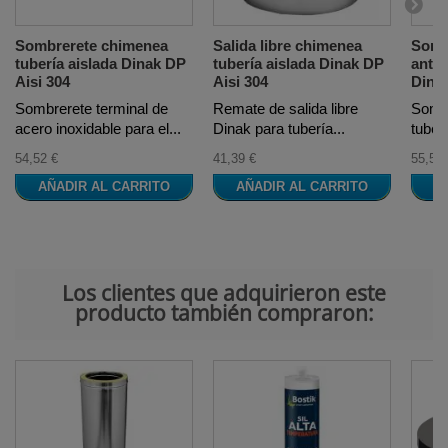
Sombrerete chimenea
Salida libre chimenea
Somb
tubería aislada Dinak DP
tubería aislada Dinak DP
antiv
Aisi 304
Aisi 304
Dinak
Sombrerete terminal de
Remate de salida libre
Sombr
acero inoxidable para el...
Dinak para tubería...
tuber
54,52 €
41,39 €
55,53 
AÑADIR AL CARRITO
AÑADIR AL CARRITO
A
Los clientes que adquirieron este
producto también compraron: