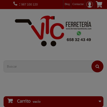
:
Blog
Contactar
987 100 120
Carrito
vacío