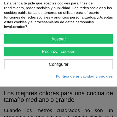
Esta tienda te pide que aceptes cookies para fines de
pero en este contexto, el blanco roto
rendimiento, redes sociales y publicidad. Las redes sociales y las
también funciona a la perfección.
cookies publicitarias de terceros se utilizan para ofrecerte
funciones de redes sociales y anuncios personalizados. ¿Aceptas
El gris claro es una de las mejores
estas cookies y el procesamiento de datos personales
involucrados?
alternativas, ya que se puede combinar con
casi cualquier color del mobiliario.
Aceptar
Los colores tierra suaves convierten la
Rechazar cookies
cocina en un espacio más hogareño.
Los tonos pasteles como azul turquesa,
Configurar
verde menta, rosa palo o amarillo y naranja
claros para dar un toque más alegre a la
Política de privacidad y cookies
cocina sin llegar a recargarla demasiado.
Los mejores colores para una cocina de
tamaño mediano o grande
Cuando los metros cuadrados no son un
problema en una cocina, se puede elegir casi