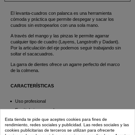
El levanta-cuadros con palanca es una herramienta
cómoda y práctica que permite despegar y sacar los
cuadros sin estropearlos con una sola mano.
A través del mango y las pinzas le permite agarrar
cualquier tipo de cuadro (
Layens, Langstroth y Dadant
).
Por la articulación del eje podemos seguir trabajando sin
soltar el sacacuadros.
La garra de dientes ofrece un agarre perfecto del marco
de la colmena.
CARACTERÍSTICAS
Uso profesional
Espátula incorporada.
Puños redondos con manguito plástico.
Esta tienda te pide que aceptes cookies para fines de
rendimiento, redes sociales y publicidad. Las redes sociales y las
El levanta-cuadros supone una herramienta de uso
cookies publicitarias de terceros se utilizan para ofrecerte
imprescindible en la apicultura.
Las abejas suelen pegar