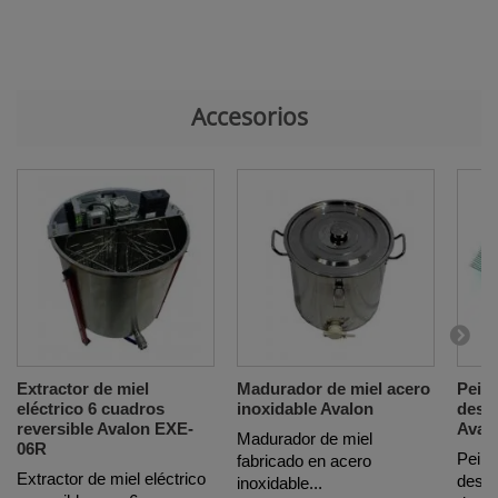
Accesorios
Extractor de miel
Madurador de miel acero
Pein
eléctrico 6 cuadros
inoxidable Avalon
desop
reversible Avalon EXE-
Aval
Madurador de miel
06R
Peine
fabricado en acero
Extractor de miel eléctrico
desop
inoxidable...