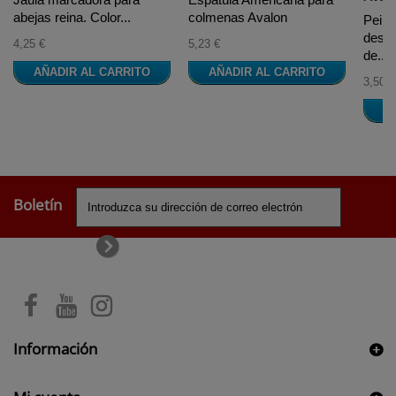
abejas reina. Color...
colmenas Avalon
Peine
desop
4,25 €
5,23 €
de...
AÑADIR AL CARRITO
AÑADIR AL CARRITO
3,50 €
A
Boletín
Información