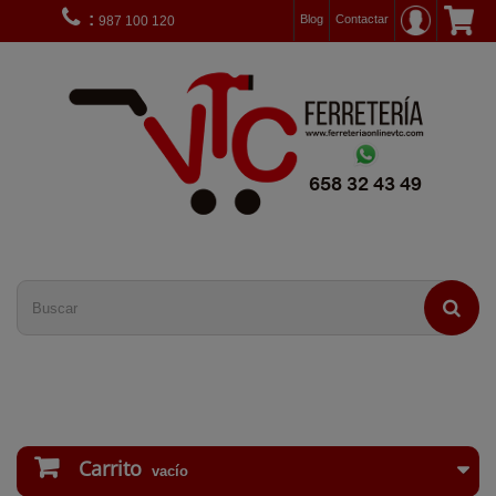
:
Blog
Contactar
987 100 120
Carrito
vacío