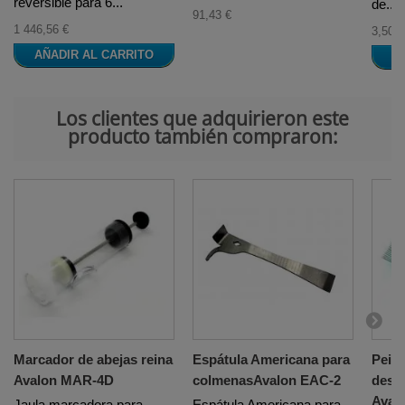
reversible para 6...
de...
91,43 €
1 446,56 €
3,50 €
AÑADIR AL CARRITO
A
Los clientes que adquirieron este
producto también compraron:
Marcador de abejas reina
Espátula Americana para
Pein
Avalon MAR-4D
colmenasAvalon EAC-2
desop
Aval
Jaula marcadora para
Espátula Americana para