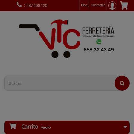
:
Blog
Contactar
987 100 120
Carrito
vacío