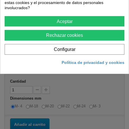
estas cookies y el procesamiento de datos personales
involucrados?
Tuerca DIN 934 ZN
Aceptar
Referencia
179829
Rechazar cookies
Condición:
Nuevo producto
Configurar
12,63 €
Política de privacidad y cookies
Cantidad
Dimensiones mm
M- 4
M-18
M-20
M-22
M-24
M- 3
Añadir al carrito