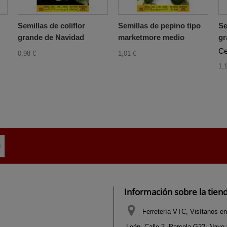
Semillas de coliflor
Semillas de pepino tipo
Se
grande de Navidad
marketmore medio
gr
Ce
0,98 €
1,01 €
1,
Información sobre la tien
Ferretería VTC, Visítanos en
León, Calle 3, Parcela G22, Nave 9