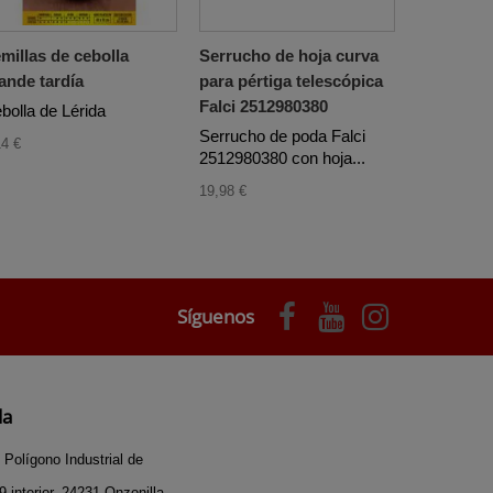
millas de cebolla
Serrucho de hoja curva
ande tardía
para pértiga telescópica
Falci 2512980380
bolla de Lérida
Serrucho de poda Falci
14 €
2512980380 con hoja...
19,98 €
Síguenos
da
 Polígono Industrial de
 interior, 24231 Onzonilla