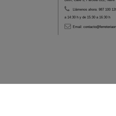
Llámenos ahora:
987 100 120
a 14:30 h y de 15:30 a 16:30 h
Email:
contacto@ferreteriao