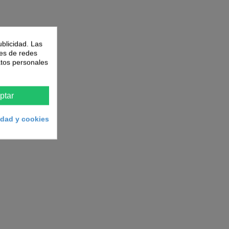
ublicidad. Las
nes de redes
atos personales
ptar
cidad y cookies