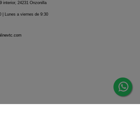
 interior, 24231 Onzonilla
 | Lunes a viernes de 9:30
nlinevtc.com