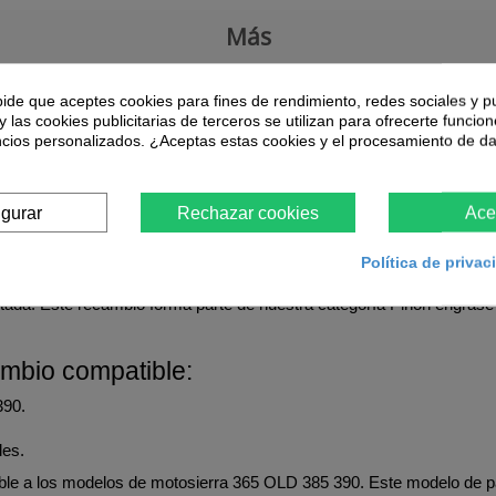
Más
 opción de pago mediante
financiación
a través de
La Caixa
, dispon
pide que aceptes cookies para fines de rendimiento, redes sociales y p
y las cookies publicitarias de terceros se utilizan para ofrecerte funcio
ultar todas las opciones de financiación una vez acceda a su carrito
ncios personalizados. ¿Aceptas estas cookies y el procesamiento de d
igurar
Rechazar cookies
Ace
Política de priva
n y fricción en la rueda dentada, con lo que necesitará ser reemplaza
tada. Este recambio forma parte de nuestra categoría Piñón engrase
ambio compatible:
390.
les.
able a los modelos de motosierra 365 OLD 385 390. Este modelo de p