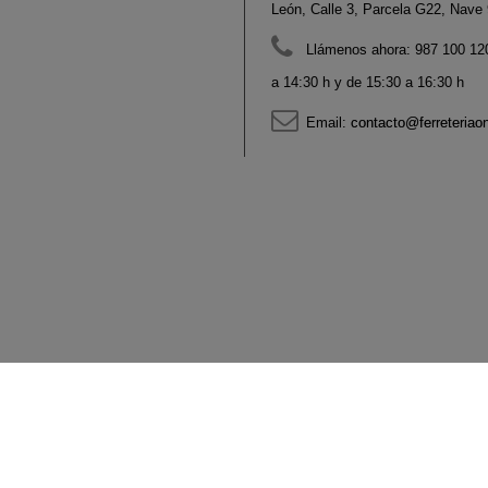
León, Calle 3, Parcela G22, Nave 9
Llámenos ahora:
987 100 120
a 14:30 h y de 15:30 a 16:30 h
Email:
contacto@ferreteriao