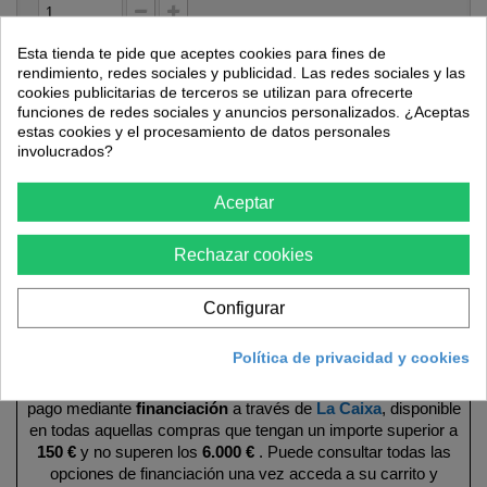
Talla
Esta tienda te pide que aceptes cookies para fines de
rendimiento, redes sociales y publicidad. Las redes sociales y las
T-43/46
T-47/50
T-35/38
cookies publicitarias de terceros se utilizan para ofrecerte
funciones de redes sociales y anuncios personalizados. ¿Aceptas
estas cookies y el procesamiento de datos personales
Añadir al carrito
involucrados?
Aceptar
Rechazar cookies
Configurar
Más
Política de privacidad y cookies
En Ferretería VTC ofrecemos a nuestros clientes la opción de
pago mediante
financiación
a través de
La Caixa
, disponible
en todas aquellas compras que tengan un importe superior a
150 €
y no superen los
6.000 €
. Puede consultar todas las
opciones de financiación una vez acceda a su carrito y