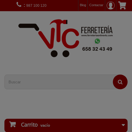
:
Blog
Contactar
987 100 120
Carrito
vacío